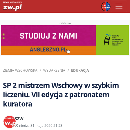
reklama
ZIEMIA WSCHOWSKA
WYDARZENIA
EDUKACJA
SP 2 mistrzem Wschowy w szybkim
liczeniu. VII edycja z patronatem
kuratora
SZW
niedz., 31 maja 2026 21:53