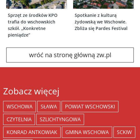
Sprzęt ze środków KPO
Spotkanie z kulturą
trafia do wschowskich
żydowską we Wschowie.
szkół. „Konkretne
Zbliża się Pardes Festival
pieniądze”
wróć na stronę główną zw.pl
Zobacz więcej
WSCHOWA
SŁAWA
POWIAT WSCHOWSKI
CZYTELNIA
SZLICHTYNGOWA
KONRAD ANTKOWIAK
GMINA WSCHOWA
SCKIW