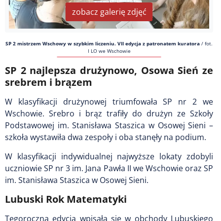
zobacz galerię zdjęć
SP 2 mistrzem Wschowy w szybkim liczeniu. VII edycja z patronatem kuratora
/
fot.
I LO we Wschowie
SP 2 najlepsza drużynowo, Osowa Sień ze
srebrem i brązem
W klasyfikacji drużynowej triumfowała SP nr 2 we
Wschowie. Srebro i brąz trafiły do drużyn ze Szkoły
Podstawowej im. Stanisława Staszica w Osowej Sieni –
szkoła wystawiła dwa zespoły i oba stanęły na podium.
W klasyfikacji indywidualnej najwyższe lokaty zdobyli
uczniowie SP nr 3 im. Jana Pawła II we Wschowie oraz SP
im. Stanisława Staszica w Osowej Sieni.
Lubuski Rok Matematyki
Tegoroczna edycja wpisała się w obchody Lubuskiego