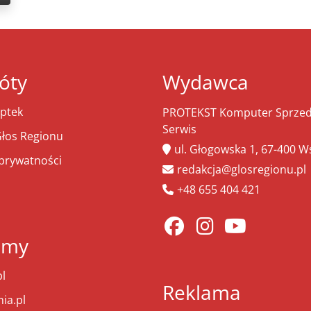
óty
Wydawca
ptek
PROTEKST Komputer Sprzeda
Serwis
łos Regionu
ul. Głogowska 1, 67-400 
 prywatności
redakcja@glosregionu.pl
+48 655 404 421
amy
l
Reklama
ia.pl