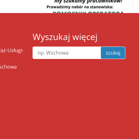
Wyszukaj więcej
ż-Usługi-
szukaj
Wschowa