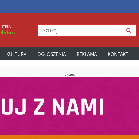
IETRZA
 dobra
KULTURA
OGŁOSZENIA
REKLAMA
KONTAKT
reklama