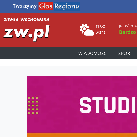
Tworzymy
JAKOŚĆ POW
TERAZ
Bardzo
20°C
WIADOMOŚCI
SPORT