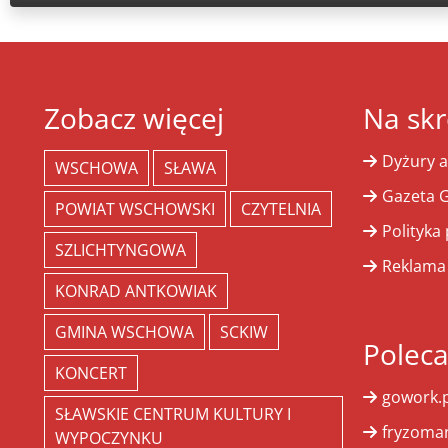
Zobacz więcej
Na skr
Dyżury a
WSCHOWA
SŁAWA
Gazeta G
POWIAT WSCHOWSKI
CZYTELNIA
Polityka
SZLICHTYNGOWA
Reklama
KONRAD ANTKOWIAK
GMINA WSCHOWA
SCKIW
Polec
KONCERT
gowork.p
SŁAWSKIE CENTRUM KULTURY I
fryzoman
WYPOCZYNKU