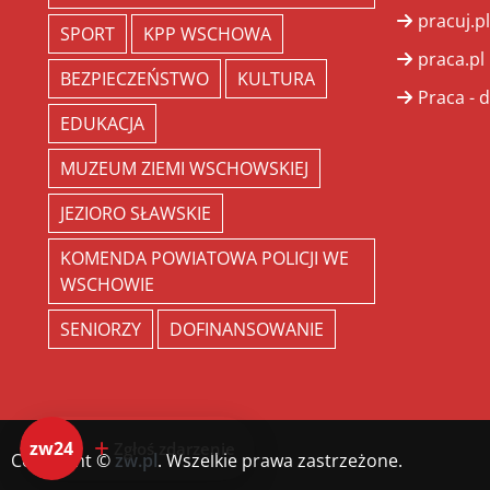
pracuj.pl
SPORT
KPP WSCHOWA
praca.pl
BEZPIECZEŃSTWO
KULTURA
Praca - d
EDUKACJA
MUZEUM ZIEMI WSCHOWSKIEJ
JEZIORO SŁAWSKIE
KOMENDA POWIATOWA POLICJI WE
WSCHOWIE
SENIORZY
DOFINANSOWANIE
zw24
Zgłoś zdarzenie
Copyright ©
zw.pl
. Wszelkie prawa zastrzeżone.