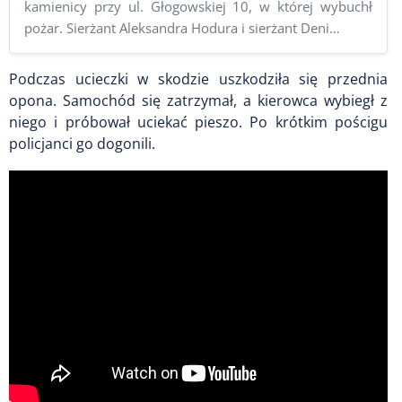
kamienicy przy ul. Głogowskiej 10, w której wybuchł
pożar. Sierżant Aleksandra Hodura i sierżant Deni…
Podczas ucieczki w skodzie uszkodziła się przednia
opona. Samochód się zatrzymał, a kierowca wybiegł z
niego i próbował uciekać pieszo. Po krótkim pościgu
policjanci go dogonili.