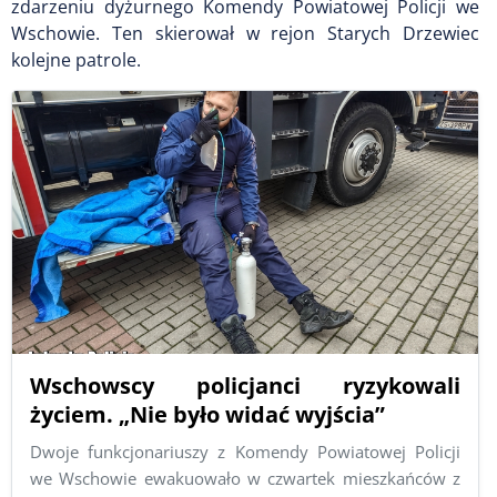
zdarzeniu dyżurnego Komendy Powiatowej Policji we
Wschowie. Ten skierował w rejon Starych Drzewiec
kolejne patrole.
Wschowscy policjanci ryzykowali
życiem. „Nie było widać wyjścia”
Dwoje funkcjonariuszy z Komendy Powiatowej Policji
we Wschowie ewakuowało w czwartek mieszkańców z