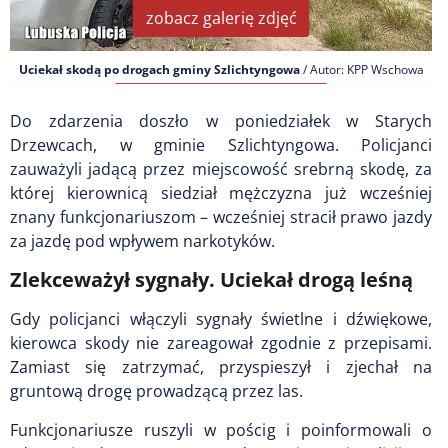
zobacz galerię zdjęć
Uciekał skodą po drogach gminy Szlichtyngowa
/ Autor: KPP Wschowa
Do zdarzenia doszło w poniedziałek w Starych
Drzewcach, w gminie Szlichtyngowa. Policjanci
zauważyli jadącą przez miejscowość srebrną skodę, za
której kierownicą siedział mężczyzna już wcześniej
znany funkcjonariuszom – wcześniej stracił prawo jazdy
za jazdę pod wpływem narkotyków.
Zlekceważył sygnały. Uciekał drogą leśną
Gdy policjanci włączyli sygnały świetlne i dźwiękowe,
kierowca skody nie zareagował zgodnie z przepisami.
Zamiast się zatrzymać, przyspieszył i zjechał na
gruntową drogę prowadzącą przez las.
Funkcjonariusze ruszyli w pościg i poinformowali o