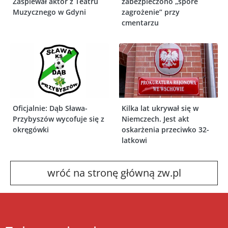
Zaśpiewał aktor z Teatru
zabezpieczono „spore
Muzycznego w Gdyni
zagrożenie” przy
cmentarzu
Oficjalnie: Dąb Sława-
Kilka lat ukrywał się w
Przybyszów wycofuje się z
Niemczech. Jest akt
okręgówki
oskarżenia przeciwko 32-
latkowi
wróć na stronę główną zw.pl