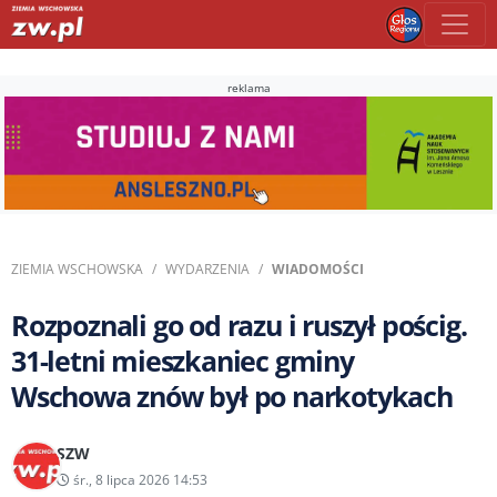
reklama
ZIEMIA WSCHOWSKA
WYDARZENIA
WIADOMOŚCI
Rozpoznali go od razu i ruszył pościg.
31-letni mieszkaniec gminy
Wschowa znów był po narkotykach
SZW
śr., 8 lipca 2026 14:53