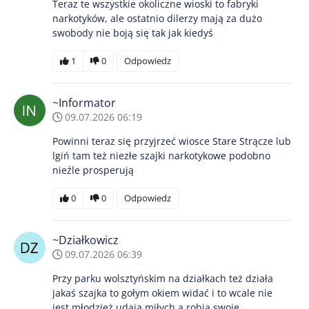
Teraz te wszystkie okoliczne wioski to fabryki
narkotyków, ale ostatnio dilerzy mają za dużo
swobody nie boją się tak jak kiedyś
1
0
Odpowiedz
~Informator
09.07.2026 06:19
Powinni teraz się przyjrzeć wiosce Stare Strącze lub
lgiń tam też niezłe szajki narkotykowe podobno
nieźle prosperują
0
0
Odpowiedz
~Działkowicz
09.07.2026 06:39
Przy parku wolsztyńskim na działkach też działa
jakaś szajka to gołym okiem widać i to wcale nie
jest młodzież udają miłych a robią swoje