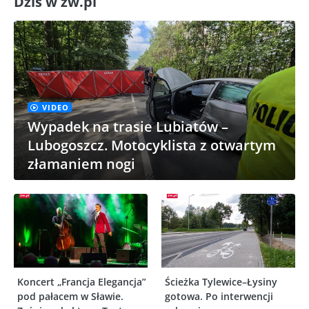
Dziś w zw.pl
VIDEO
Wypadek na trasie Lubiatów –
Lubogoszcz. Motocyklista z otwartym
złamaniem nogi
Koncert „Francja Elegancja”
Ścieżka Tylewice–Łysiny
pod pałacem w Sławie.
gotowa. Po interwencji