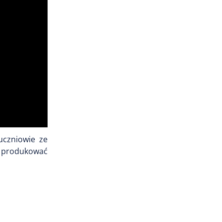
 uczniowie
ze
 i produkować