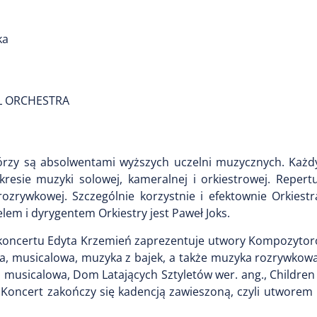
ka
AL ORCHESTRA
zy są absolwentami wyższych uczelni muzycznych. Każd
resie muzyki solowej, kameralnej i orkiestrowej. Repertu
ozrywkowej. Szczególnie korzystnie i efektownie Orkiestr
lem i dyrygentem Orkiestry jest Paweł Joks.
a koncertu Edyta Krzemień zaprezentuje utwory Kompozyto
jna, musicalowa, muzyka z bajek, a także muzyka rozrywko
a musicalowa, Dom Latających Sztyletów wer. ang., Children 
Koncert zakończy się kadencją zawieszoną, czyli utworem 