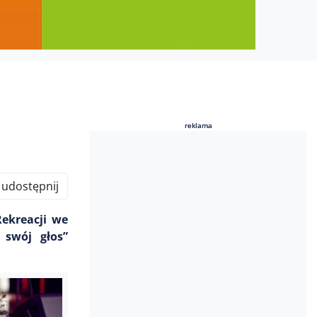
reklama
reklama
udostępnij
Rekreacji we
 swój głos”