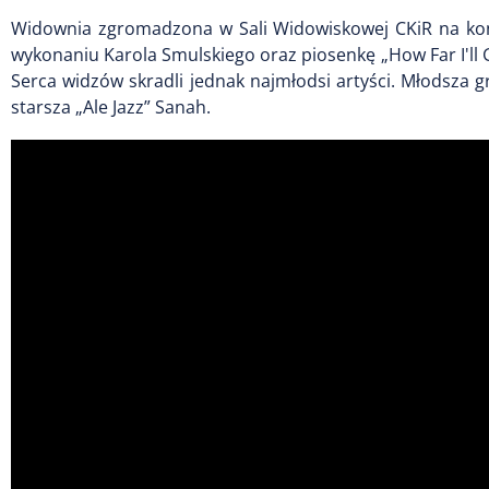
Widownia zgromadzona w Sali Widowiskowej CKiR na kon
wykonaniu Karola Smulskiego oraz p
iosenkę „How Far I'll
Serca widzów skradli jednak najmłodsi artyści. Młodsza g
starsza „Ale Jazz” Sanah.