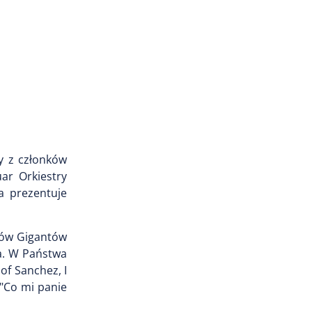
y z członków
ar Orkiestry
a prezentuje
rów Gigantów
wa. W Państwa
of Sanchez, I
"Co mi panie