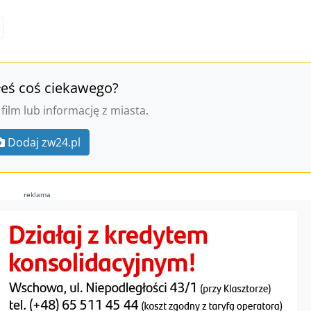
I
łeś coś ciekawego?
 film lub informację z miasta.
Dodaj zw24.pl
reklama