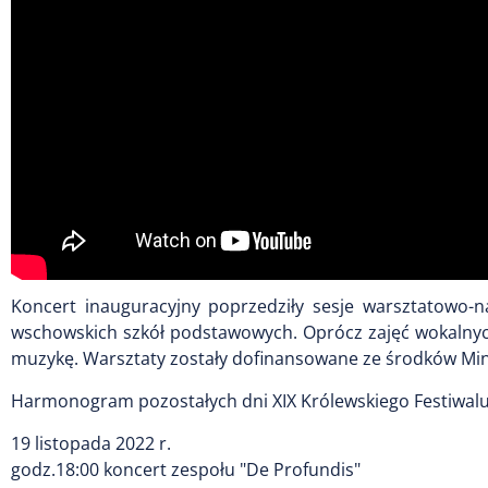
Koncert inauguracyjny poprzedziły sesje warsztatowo-na
wschowskich szkół podstawowych. Oprócz zajęć wokalnych 
muzykę. Warsztaty zostały dofinansowane ze środków Min
Harmonogram pozostałych dni XIX Królewskiego Festiwalu
19 listopada 2022 r.
godz.18:00 koncert zespołu "De Profundis"