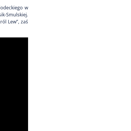
Wodeckiego w
ik-Smulskiej.
ról Lew”, zaś