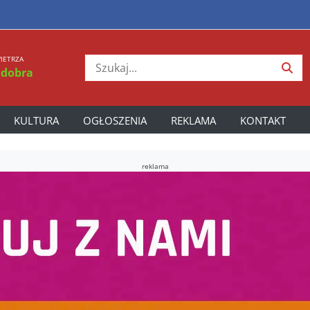
IETRZA
 dobra
KULTURA
OGŁOSZENIA
REKLAMA
KONTAKT
reklama