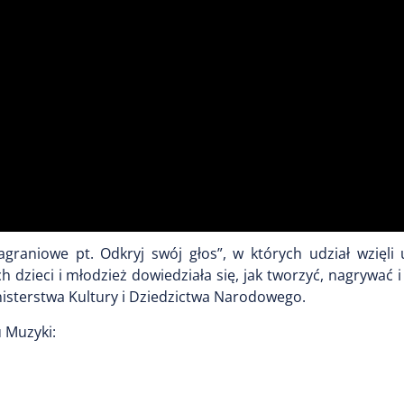
graniowe pt. Odkryj swój głos”, w których udział wzięli
dzieci i młodzież dowiedziała się, jak tworzyć, nagrywać
isterstwa Kultury i Dziedzictwa Narodowego.
 Muzyki: