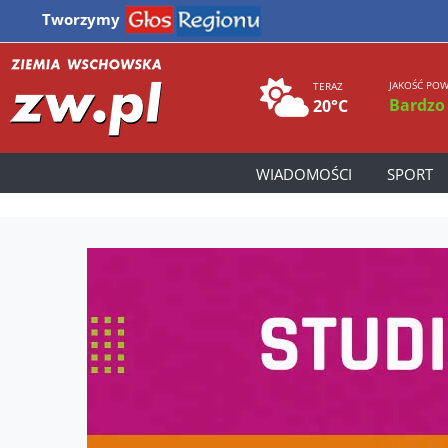
Tworzymy
JAKOŚĆ POW
TERAZ
Bardzo
20°C
WIADOMOŚCI
SPORT