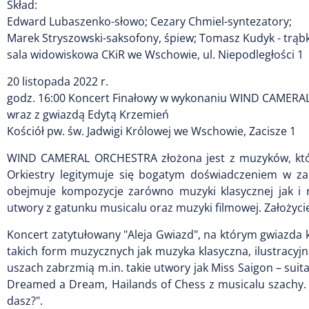
Skład:
Edward Lubaszenko-słowo; Cezary Chmiel-syntezatory;
Marek Stryszowski-saksofony, śpiew; Tomasz Kudyk - trąb
sala widowiskowa CKiR we Wschowie, ul. Niepodległości 1
20 listopada 2022 r.
godz. 16:00 Koncert Finałowy w wykonaniu WIND CAMER
wraz z gwiazdą Edytą Krzemień
Kościół pw. św. Jadwigi Królowej we Wschowie, Zacisze 1
WIND CAMERAL ORCHESTRA złożona jest z muzyków, któr
Orkiestry legitymuje się bogatym doświadczeniem w zak
obejmuje kompozycje zarówno muzyki klasycznej jak i r
utwory z gatunku musicalu oraz muzyki filmowej. Założycie
Koncert zatytułowany "Aleja Gwiazd", na którym gwiazd
takich form muzycznych jak muzyka klasyczna, ilustracy
uszach zabrzmią m.in. takie utwory jak Miss Saigon – suit
Dreamed a Dream, Hailands of Chess z musicalu szachy. 
dasz?".