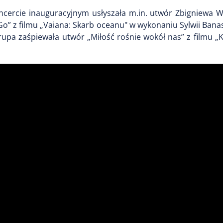
cercie inauguracyjnym usłyszała m.in. utwór Zbigniewa 
 Go” z filmu „Vaiana: Skarb oceanu"
w wykonaniu Sylwii Banas
rupa zaśpiewała utwór „Miłość rośnie wokół nas” z filmu „K