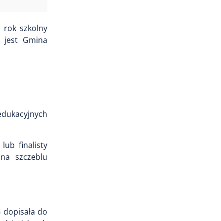
 rok szkolny
m jest Gmina
edukacyjnych
ub finalisty
 na szczeblu
6 dopisała do