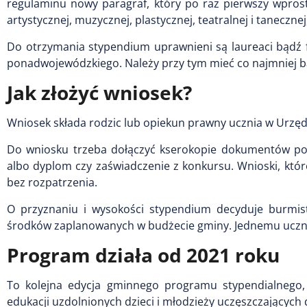
regulaminu nowy paragraf, który po raz pierwszy wpros
artystycznej, muzycznej, plastycznej, teatralnej i tanecznej
Do otrzymania stypendium uprawnieni są laureaci bądź fi
ponadwojewódzkiego. Należy przy tym mieć co najmniej 
Jak złożyć wniosek?
Wniosek składa rodzic lub opiekun prawny ucznia w Urzędzi
Do wniosku trzeba dołączyć kserokopie dokumentów pot
albo dyplom czy zaświadczenie z konkursu. Wnioski, kt
bez rozpatrzenia.
O przyznaniu i wysokości stypendium decyduje burmist
środków zaplanowanych w budżecie gminy. Jednemu uczni
Program działa od 2021 roku
To kolejna edycja gminnego programu stypendialnego,
edukacji uzdolnionych dzieci i młodzieży uczęszczającyc