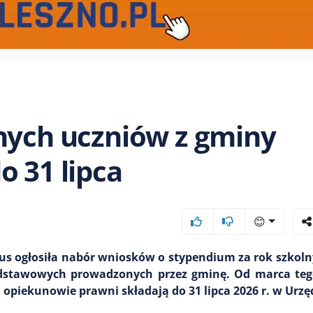
nych uczniów z gminy
o 31 lipca
😊
us ogłosiła nabór wniosków o stypendium za rok szkoln
 podstawowych prowadzonych przez gminę. Od marca te
i opiekunowie prawni składają do 31 lipca 2026 r. w Urzę