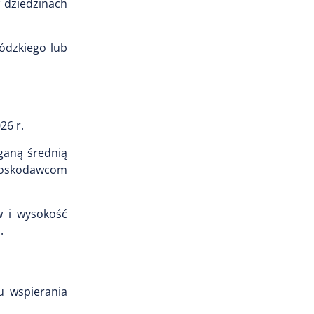
 dziedzinach
wódzkiego lub
26 r.
ganą średnią
nioskodawcom
w i wysokość
.
u wspierania