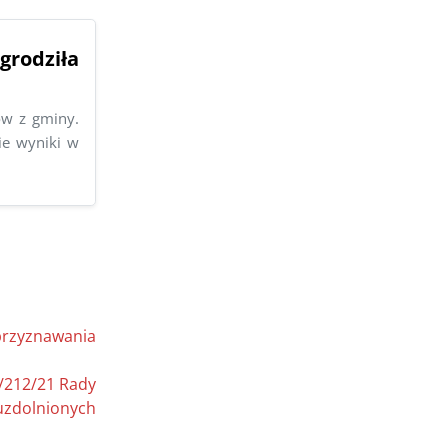
odziła
ów z gminy.
ie wyniki w
przyznawania
I/212/21 Rady
uzdolnionych