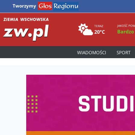
Tworzymy
JAKOŚĆ POW
TERAZ
Bardzo
20°C
WIADOMOŚCI
SPORT