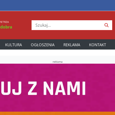
IETRZA
 dobra
KULTURA
OGŁOSZENIA
REKLAMA
KONTAKT
reklama