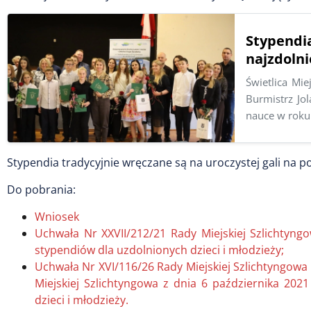
Stypend
najzdolni
Świetlica Mie
Burmistrz Jo
nauce w rok
Stypendia tradycyjnie wręczane są na uroczystej gali na 
Do pobrania:
Wniosek
Uchwała Nr XXVII/212/21 Rady Miejskiej Szlichtyng
stypendiów dla uzdolnionych dzieci i młodzieży;
Uchwała Nr XVI/116/26 Rady Miejskiej Szlichtyngowa
Miejskiej Szlichtyngowa z dnia 6 października 202
dzieci i młodzieży.