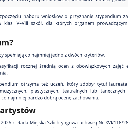
ozpoczęciu naboru wniosków o przyznanie stypendium za
w klas IV–VIII szkół, dla których organem prowadzący
ium?
y spełniają co najmniej jedno z dwóch kryteriów.
syfikacji rocznej średnią ocen z obowiązkowych zajęć 
nia.
pendium otrzyma też uczeń, który zdobył tytuł laureata l
muzycznych, plastycznych, teatralnych lub tanecznych
co najmniej bardzo dobrą ocenę zachowania.
 artystów
 2026 r. Rada Miejska Szlichtyngowa uchwałą Nr XVI/116/2