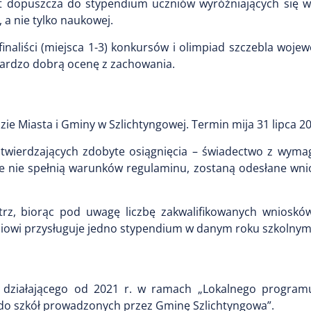
t dopuszcza do stypendium uczniów wyróżniających się w
, a nie tylko naukowej.
naliści (miejsca 1-3) konkursów i olimpiad szczebla woje
bardzo dobrą ocenę z zachowania.
e Miasta i Gminy w Szlichtyngowej. Termin mija 31 lipca 20
wierdzających zdobyte osiągnięcia – świadectwo z wyma
óre nie spełnią warunków regulaminu, zostaną odesłane w
rz, biorąc pod uwagę liczbę zakwalifikowanych wnioskó
owi przysługuje jedno stypendium w danym roku szkolnym
 działającego od 2021 r. w ramach „Lokalnego program
h do szkół prowadzonych przez Gminę Szlichtyngowa”.