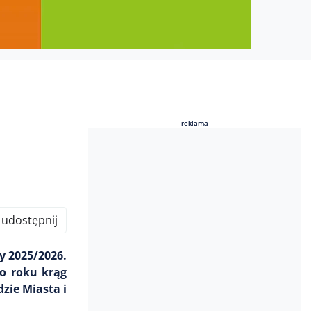
reklama
reklama
udostępnij
y 2025/2026.
go roku krąg
dzie Miasta i