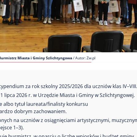
Burmistrz Miasta i Gminy Szlichtyngowa
/ Autor: Zw.pl
ypendium za rok szkolny 2025/2026 dla uczniów klas IV–VIII
 lipca 2026 r. w Urzędzie Miasta i Gminy w Szlichtyngowej.
 albo tytuł laureata/finalisty konkursu
bardzo dobrym zachowaniem.
onych na uczniów z osiągnięciami artystycznymi, muzycznym
ejsce 1–3).
je burmistrz, w oparciu o liczbę wniosków i budżet gminy.