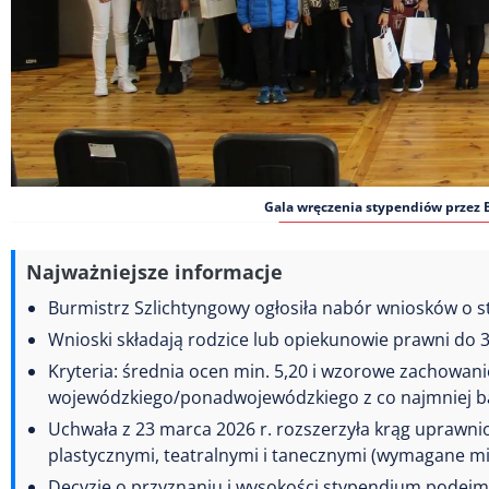
Gala wręczenia stypendiów przez 
Najważniejsze informacje
Burmistrz Szlichtyngowy ogłosiła nabór wniosków o st
Wnioski składają rodzice lub opiekunowie prawni do 31
Kryteria: średnia ocen min. 5,20 i wzorowe zachowanie
wojewódzkiego/ponadwojewódzkiego z co najmniej 
Uchwała z 23 marca 2026 r. rozszerzyła krąg uprawni
plastycznymi, teatralnymi i tanecznymi (wymagane mi
Decyzję o przyznaniu i wysokości stypendium podejmu