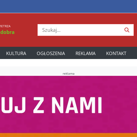
IETRZA
 dobra
KULTURA
OGŁOSZENIA
REKLAMA
KONTAKT
reklama