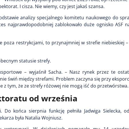
torat. I cisza. Nie wiemy, czy jest jakaś szansa.
podstawie analizy specjalnego komitetu naukowego do spra
Proces najprawdopodobniej zablokowało duże ognisko ASF n
ie poza restrykcjami, to przynajmniej w strefie niebieskiej –
obecnym statusie strefy.
ksportowe – wyjaśnił Sacha. – Nasz rynek przez te ostatn
enie świń między strefami. Problem zaczyna się przy eksporc
ne z tym, że ze strefy różowej nie mogą iść do przetwórstwa.
ktoratu od września
 Do końca sierpnia funkcję pełniła Jadwiga Sielecka, o
ekarza była Natalia Wojniusz.