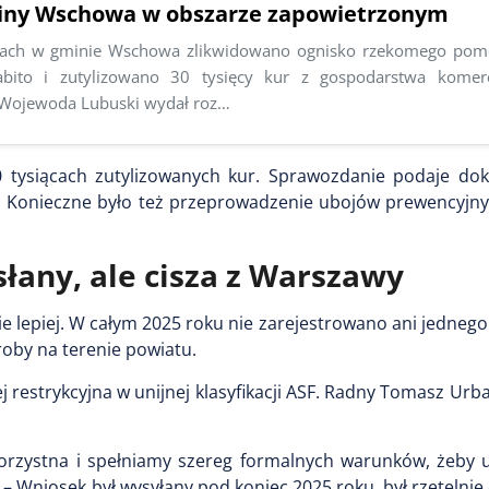
iny Wschowa w obszarze zapowietrzonym
cach w gminie Wschowa zlikwidowano ognisko rzekomego pomo
bito i zutylizowano 30 tysięcy kur z gospodarstwa komer
 Wojewoda Lubuski wydał roz…
tysiącach zutylizowanych kur. Sprawozdanie podaje dokł
h. Konieczne było też przeprowadzenie ubojów prewencyjny
łany, ale cisza z Warszawy
 lepiej. W całym 2025 roku nie zarejestrowano ani jednego
oroby na terenie powiatu.
 restrykcyjna w unijnej klasyfikacji ASF. Radny Tomasz Urba
korzystna i spełniamy szereg formalnych warunków, żeby u
 – Wniosek był wysyłany pod koniec 2025 roku, był rzetelni