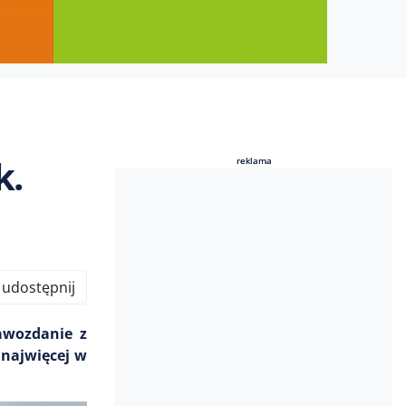
k.
reklama
reklama
udostępnij
awozdanie z
 najwięcej w