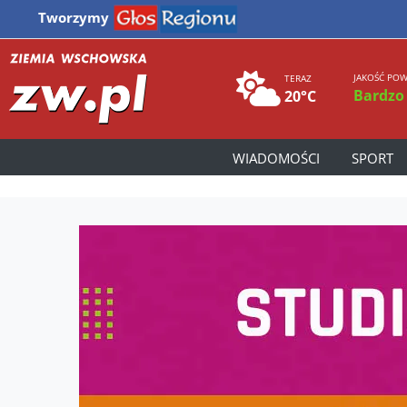
Tworzymy
JAKOŚĆ POW
TERAZ
Bardzo
20°C
WIADOMOŚCI
SPORT