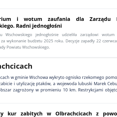
orium i wotum zaufania dla Zarządu 
iego. Radni jednogłośni
u Wschowskiego jednogłośnie udzieliła zarządowi wotum 
 za wykonanie budżetu 2025 roku. Decyzje zapadły 22 czerwc
 Rady Powiatu Wschowskiego.
chcicach
hcicach w gminie Wschowa wykryto ognisko rzekomego pomo
cie i utylizację ptaków, a wojewoda lubuski Marek Cebu
bszar zagrożony w promieniu 10 km. Restrykcjami objęt
ęcy kur zabitych w Olbrachcicach z pow