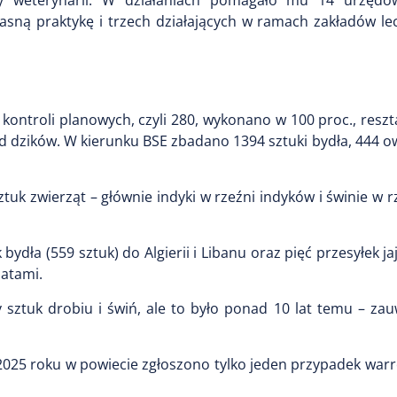
zy weterynarii. W działaniach pomagało mu 14 urzędo
sną praktykę i trzech działających w ramach zakładów lec
kontroli planowych, czyli 280, wykonano w 100 proc., reszt
 dzików. W kierunku BSE zbadano 1394 sztuki bydła, 444 ow
 zwierząt – głównie indyki w rzeźni indyków i świnie w rz
bydła (559 sztuk) do Algierii i Libanu oraz pięć przesyłek j
latami.
 sztuk drobiu i świń, ale to było ponad 10 lat temu – za
 2025 roku w powiecie zgłoszono tylko jeden przypadek war