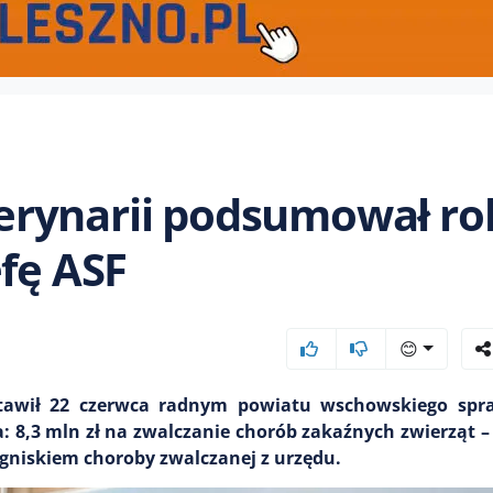
rynarii podsumował ro
efę ASF
😊
stawił 22 czerwca radnym powiatu wschowskiego spr
ba: 8,3 mln zł na zwalczanie chorób zakaźnych zwierząt –
ogniskiem choroby zwalczanej z urzędu.