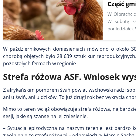
Część gm
W Olbrachci
W sobotę za
poniedziałek
W październikowych doniesieniach mówiono o około 30 
chorobą objętych było 28 639 sztuk kur reprodukcyjnyc
pozostałych fermach w regionie.
Strefa różowa ASF. Wniosek wys
Z afrykańskim pomorem świń powiat wschowski radzi sobie
ani u świń, ani u dzików. To już drugi rok bez wykrycia ch
Mimo to teren wciąż obowiązuje strefa różowa, najbardziej
sesji, jakie są szanse na jej zniesienie.
– Sytuacja epizodyczna na naszym terenie jest bardzo 
zwolnienie ze strefy różowej – odpowiedział Marcin Sacha.