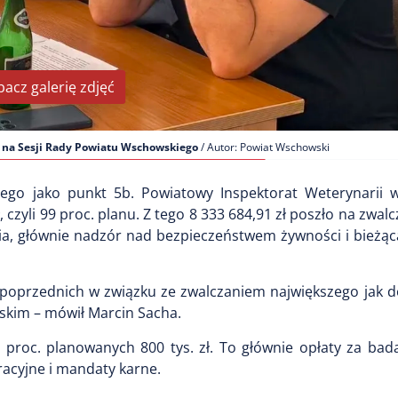
bacz galerię zdjęć
 na Sesji Rady Powiatu Wschowskiego
/ Autor: Powiat Wschowski
iego jako punkt 5b. Powiatowy Inspektorat Weterynarii
 czyli 99 proc. planu. Z tego 8 333 684,91 zł poszło na zwal
nia, głównie nadzór nad bezpieczeństwem żywności i bieżąc
 poprzednich w związku ze zwalczaniem największego jak d
skim – mówił Marcin Sacha.
6 proc. planowanych 800 tys. zł. To głównie opłaty za bad
racyjne i mandaty karne.