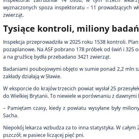
Inspektorat zatrudniał 14 osób, w tym trzech lekar
wyznaczonych spoza inspektoratu – 11 prowadzących wła
zwierząt.
Tysiące kontroli, miliony badań
Inspekcja przeprowadziła w 2025 roku 1538 kontroli. Plan 
pozaplanowe. Na ASF pobrano 178 próbek od świń i 325 od
a na gruźlicę bydła przebadano 3421 zwierząt.
Badaniami poubojowymi objęto w sumie ponad 2,2 mln sztuk
zakłady działają w Sławie.
W eksporcie do krajów trzecich powiat wysłał 25 przesyłek 
do Wielkiej Brytanii. To niewiele w porównaniu z dawnymi 
– Pamiętam czasy, kiedy z powiatu wysyłane były miliony
Sacha.
Niepokój lekarza wzbudza za to inna statystyka. W całym
pszczół, w pasiece liczącej pięć pni.