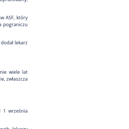
w ASF, który
a pograniczu
 dodał lekarz
ie wiele lat
ie, zwłaszcza
d 1 września