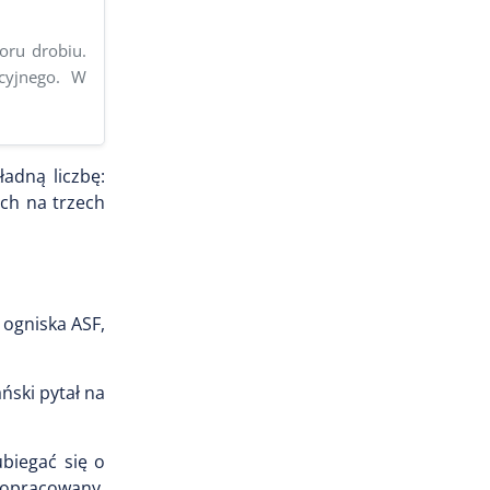
ru drobiu.
cyjnego. W
adną liczbę:
ch na trzech
 ogniska ASF,
ński pytał na
biegać się o
e opracowany,