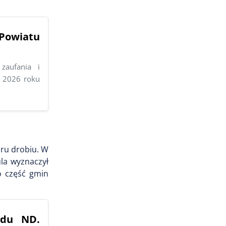
Powiatu
zaufania i
a 2026 roku
ru drobiu. W
la wyznaczył
o część gmin
odu ND.