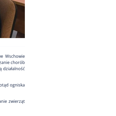
 we Wschowie
czanie chorób
ą działalność
otąd ogniska
anie zwierząt