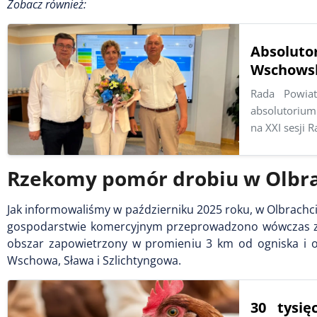
Zobacz również:
Absolut
Wschowsk
Rada Powiat
absolutorium
na XXI sesji
Rzekomy pomór drobiu w Olbra
Jak informowaliśmy w październiku 2025 roku, w Olbrac
gospodarstwie komercyjnym przeprowadzono wówczas zabi
obszar zapowietrzony w promieniu 3 km od ogniska i o
Wschowa, Sława i Szlichtyngowa.
30 tysi