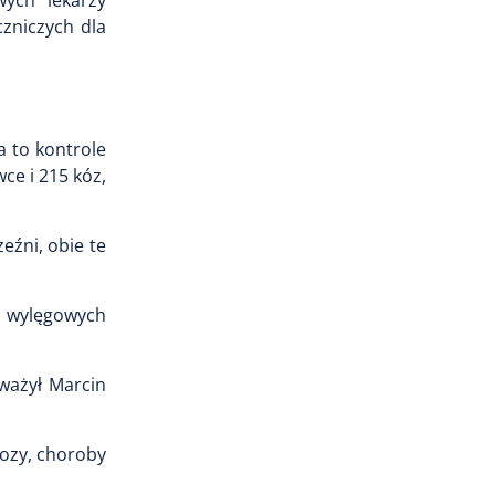
wych lekarzy
zniczych dla
a to kontrole
ce i 215 kóz,
eźni, obie te
aj wylęgowych
uważył Marcin
rozy, choroby