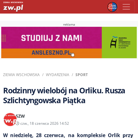
reklama
ZIEMIA WSCHOWSKA
WYDARZENIA
SPORT
Rodzinny wielobój na Orliku. Rusza
Szlichtyngowska Piątka
SZW
czw., 18 czerwca 2026 14:52
W niedzielę, 28 czerwca, na kompleksie Orlik przy