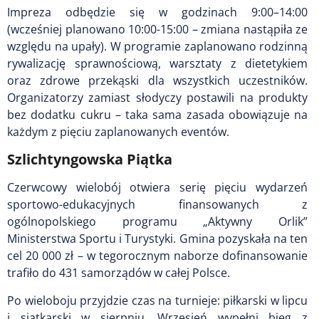
Impreza odbędzie się w godzinach 9:00–14:00
(wcześniej planowano 10:00-15:00 – zmiana nastąpiła ze
względu na upały). W programie zaplanowano rodzinną
rywalizację sprawnościową, warsztaty z dietetykiem
oraz zdrowe przekąski dla wszystkich uczestników.
Organizatorzy zamiast słodyczy postawili na produkty
bez dodatku cukru – taka sama zasada obowiązuje na
każdym z pięciu zaplanowanych eventów.
Szlichtyngowska Piątka
Czerwcowy wielobój otwiera serię pięciu wydarzeń
sportowo-edukacyjnych finansowanych z
ogólnopolskiego programu „Aktywny Orlik”
Ministerstwa Sportu i Turystyki. Gmina pozyskała na ten
cel 20 000 zł – w tegorocznym naborze dofinansowanie
trafiło do 431 samorządów w całej Polsce.
Po wieloboju przyjdzie czas na turnieje: piłkarski w lipcu
i siatkarski w sierpniu. Wrzesień wypełni bieg z