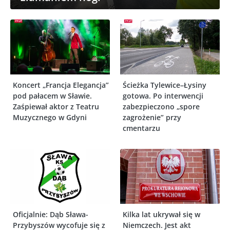
Koncert „Francja Elegancja”
Ścieżka Tylewice–Łysiny
pod pałacem w Sławie.
gotowa. Po interwencji
Zaśpiewał aktor z Teatru
zabezpieczono „spore
Muzycznego w Gdyni
zagrożenie” przy
cmentarzu
Oficjalnie: Dąb Sława-
Kilka lat ukrywał się w
Przybyszów wycofuje się z
Niemczech. Jest akt