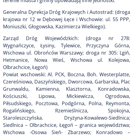
terenie miasta i gminy opowiadają inne jednostki:
Generalna Dyrekcja Dróg Krajowych i Autostrad: (droga
krajowa nr 12 w Dębowej Łęce i Wschowie: ul. 55 PPP,
Moniuszki, Głogowska, Kazimierza Wielkiego).
Zarząd Dróg Wojewódzkich: (droga nr 278:
Wygnańczyce, Łysiny, Tylewice, Przyczyna Górna,
Wschowa ul. Obrońców Warszawy; droga nr 305: Lgiń,
Hetmanice, Nowa Wieś, Wschowa ul. Kolejowa,
Olbrachcice, Łęgoń)
Powiat wschowski: Al. PCK, Boczna, Boh. Westerplatte,
Czereśniowa, Daszyńskiego, Dworcowa, Garbarska, Plac
Grunwaldu, Kamienna, Klasztorna, Konradowska,
Kościuszki, Lipowa, Mickiewicza, Ogrodowa,
Piłsudskiego, Pocztowa, Podgórna, Polna, Reymonta,
Rogalińskiego, Rzemieślnicza, Spokojna,
Staroleszczyńska. Dryżyna-Kowalewo-Siedlnica;
Siedlnica – Olbrachcice, Łęgoń – granica województwa;
Wschowa -Osowa Sień- Zbarzewo; Konradowo –