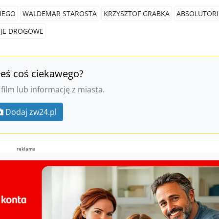
IEGO
WALDEMAR STAROSTA
KRZYSZTOF GRABKA
ABSOLUTOR
CJE DROGOWE
łeś coś ciekawego?
 film lub informację z miasta.
Dodaj zw24.pl
reklama