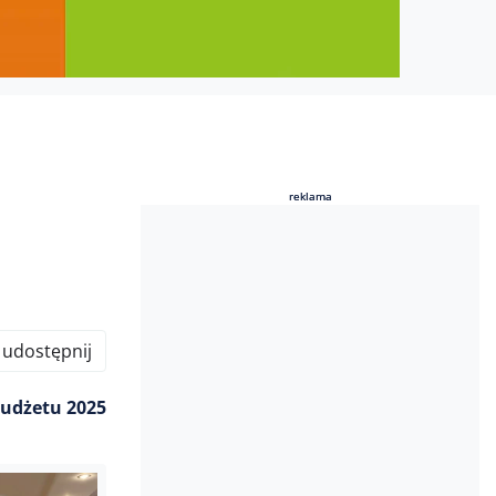
reklama
reklama
udostępnij
budżetu 2025