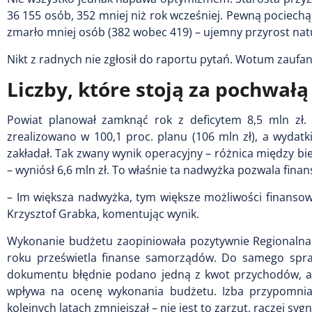
36 155 osób, 352 mniej niż rok wcześniej. Pewną pociechą j
zmarło mniej osób (382 wobec 419) – ujemny przyrost natur
Nikt z radnych nie zgłosił do raportu pytań. Wotum zaufan
Liczby, które stoją za pochwałą
Powiat planował zamknąć rok z deficytem 8,5 mln zł.
zrealizowano w 100,1 proc. planu (106 mln zł), a wydatki
zakładał. Tak zwany wynik operacyjny – różnica między bi
– wyniósł 6,6 mln zł. To właśnie ta nadwyżka pozwala fina
– Im większa nadwyżka, tym większe możliwości finansow
Krzysztof Grabka, komentując wynik.
Wykonanie budżetu zaopiniowała pozytywnie Regionalna 
roku prześwietla finanse samorządów. Do samego spraw
dokumentu błędnie podano jedną z kwot przychodów, a w 
wpływa na ocenę wykonania budżetu. Izba przypomniał
kolejnych latach zmniejszał – nie jest to zarzut, raczej syg