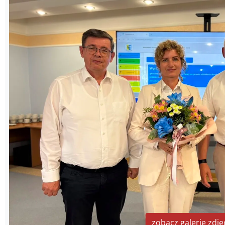
zobacz galerię zdję