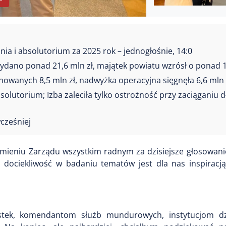
a i absolutorium za 2025 rok – jednogłośnie, 14:0
wydano ponad 21,6 mln zł, majątek powiatu wzrósł o ponad 1
nowanych 8,5 mln zł, nadwyżka operacyjna sięgnęła 6,6 mln 
lutorium; Izba zaleciła tylko ostrożność przy zaciąganiu 
wcześniej
mieniu Zarządu wszystkim radnym za dzisiejsze głosowanie
 dociekliwość w badaniu tematów jest dla nas inspiracj
stek, komendantom służb mundurowych, instytucjom dz