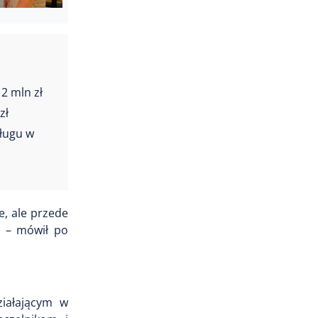
2 mln zł
zł
długu w
, ale przede
ą – mówił po
iałającym w