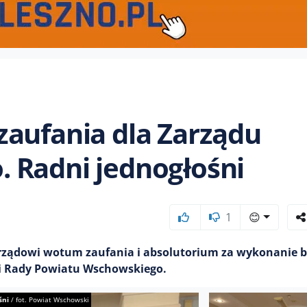
zaufania dla Zarządu
 Radni jednogłośni
1
😊
arządowi wotum zaufania i absolutorium za wykonanie 
sji Rady Powiatu Wschowskiego.
śni
/
fot. Powiat Wschowski