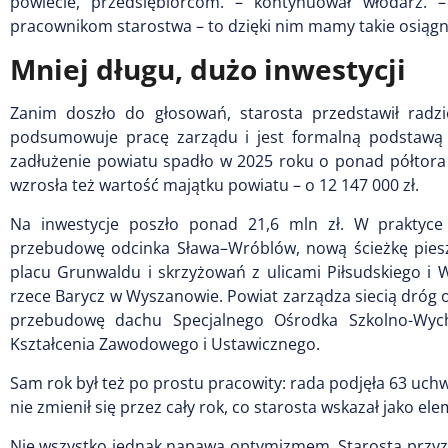
powiecie, przedsiębiorcom. – kontynuował włodarz. –
pracownikom starostwa – to dzięki nim mamy takie osiągni
Mniej długu, dużo inwestycji
Zanim doszło do głosowań, starosta przedstawił radz
podsumowuje pracę zarządu i jest formalną podstawą 
zadłużenie powiatu spadło w 2025 roku o ponad półtora 
wzrosła też wartość majątku powiatu – o 12 147 000 zł.
Na inwestycje poszło ponad 21,6 mln zł. W praktyce
przebudowę odcinka Sława–Wróblów, nową ścieżkę pies
placu Grunwaldu i skrzyżowań z ulicami Piłsudskiego i
rzece Barycz w Wyszanowie. Powiat zarządza siecią dróg o 
przebudowę dachu Specjalnego Ośrodka Szkolno-Wyc
Kształcenia Zawodowego i Ustawicznego.
Sam rok był też po prostu pracowity: rada podjęła 63 uchwa
nie zmienił się przez cały rok, co starosta wskazał jako ele
Nie wszystko jednak napawa optymizmem. Starosta przyzna