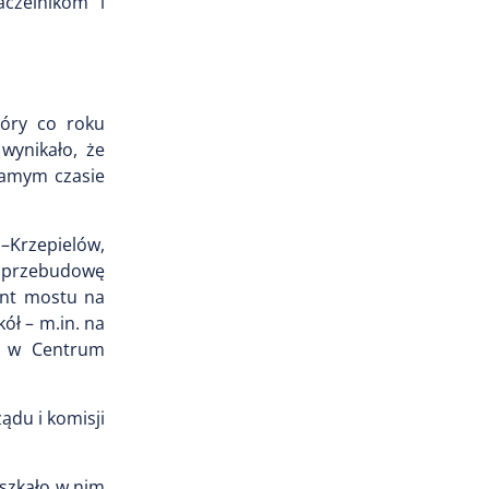
aczelnikom i
tóry co roku
wynikało, że
 samym czasie
–Krzepielów,
, przebudowę
ont mostu na
ół – m.in. na
i w Centrum
ądu i komisji
eszkało w nim