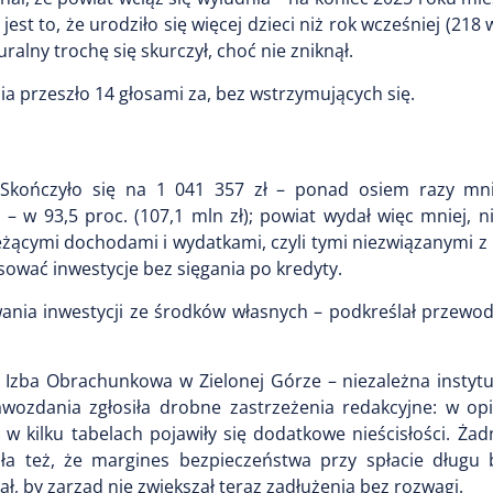
est to, że urodziło się więcej dzieci niż rok wcześniej (218 
alny trochę się skurczył, choć nie zniknął.
ia przeszło 14 głosami za, bez wstrzymujących się.
 Skończyło się na 1 041 357 zł – ponad osiem razy mn
 – w 93,5 proc. (107,1 mln zł); powiat wydał więc mniej, n
eżącymi dochodami i wydatkami, czyli tymi niezwiązanymi z
nsować inwestycje bez sięgania po kredyty.
ania inwestycji ze środków własnych – podkreślał przewod
Izba Obrachunkowa w Zielonej Górze – niezależna instytuc
ozdania zgłosiła drobne zastrzeżenia redakcyjne: w opi
kilku tabelach pojawiły się dodatkowe nieścisłości. Żadn
a też, że margines bezpieczeństwa przy spłacie długu 
nał, by zarząd nie zwiększał teraz zadłużenia bez rozwagi.