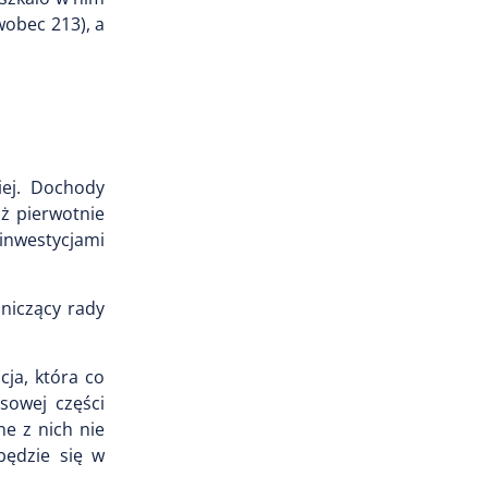
wobec 213), a
iej. Dochody
iż pierwotnie
 inwestycjami
niczący rady
ja, która co
sowej części
e z nich nie
będzie się w