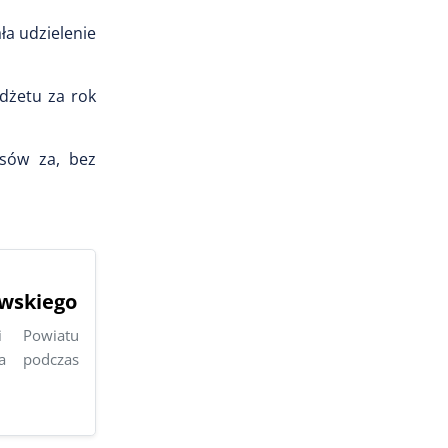
ła udzielenie
dżetu za rok
osów za, bez
owskiego
wi Powiatu
a podczas