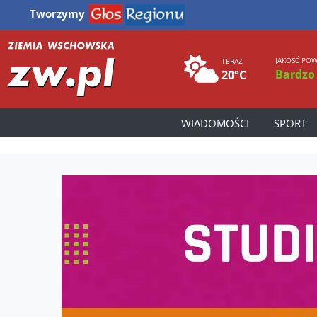
Tworzymy
JAKOŚĆ POW
TERAZ
Bardzo
20°C
WIADOMOŚCI
SPORT