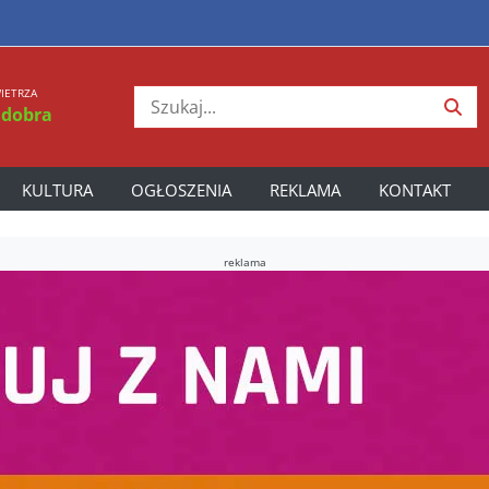
IETRZA
 dobra
KULTURA
OGŁOSZENIA
REKLAMA
KONTAKT
reklama