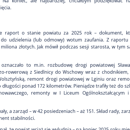
 Na koniec, ale najbardziej, chciałbym podziękować n
ęcia.
ie raport o stanie powiatu za 2025 rok – dokument, k
do udzielenia (lub odmowy) wotum zaufania. Z raportu 
miliona złotych. Jak mówił podczas sesji starosta, w tym
 oznaczało to m.in. rozbudowę drogi powiatowej Sława
zo-rowerową z Siedlnicy do Wschowy wraz z chodnikiem
 Wolsztyńską, remont drogi powiatowej w Lginiu oraz rem
długości ponad 172 kilometrów. Pieniądze trafiły też do szk
howawczego, remonty w I Liceum Ogólnokształcącym 
ły, a zarząd – w 42 posiedzeniach – aż 151. Skład rady, zarz
ment stabilności.
ł, że powiat wciąż się wyludnia – na koniec 2025 roku mi