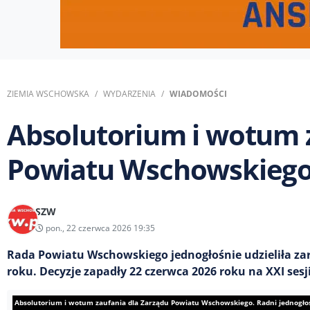
ZIEMIA WSCHOWSKA
WYDARZENIA
WIADOMOŚCI
Absolutorium i wotum 
Powiatu Wschowskiego.
SZW
pon., 22 czerwca 2026 19:35
Rada Powiatu Wschowskiego jednogłośnie udzieliła z
roku. Decyzje zapadły 22 czerwca 2026 roku na XXI se
Absolutorium i wotum zaufania dla Zarządu Powiatu Wschowskiego. Radni jednogło