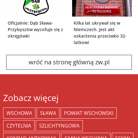
Oficjalnie: Dąb Sława-
Kilka lat ukrywał się w
Przybyszów wycofuje się z
Niemczech. Jest akt
okręgówki
oskarżenia przeciwko 32-
latkowi
wróć na stronę główną zw.pl
Zobacz więcej
WSCHOWA
SŁAWA
POWIAT WSCHOWSKI
CZYTELNIA
SZLICHTYNGOWA