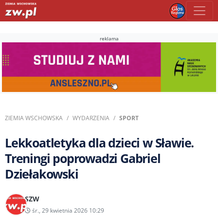
reklama
ZIEMIA WSCHOWSKA
WYDARZENIA
SPORT
Lekkoatletyka dla dzieci w Sławie.
Treningi poprowadzi Gabriel
Dziełakowski
SZW
śr., 29 kwietnia 2026 10:29