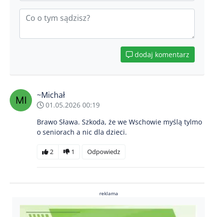
dodaj komentarz
~Michał
01.05.2026 00:19
Brawo Sława. Szkoda, że we Wschowie myślą tylmo
o seniorach a nic dla dzieci.
2
1
Odpowiedz
reklama