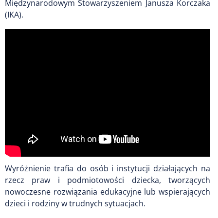
Międzynarodowym Stowarzyszeniem Janusza Korczaka
(IKA).
Wyróżnienie trafia do osób i instytucji działających na
rzecz praw i podmiotowości dziecka, tworzących
nowoczesne rozwiązania edukacyjne lub wspierających
dzieci i rodziny w trudnych sytuacjach.