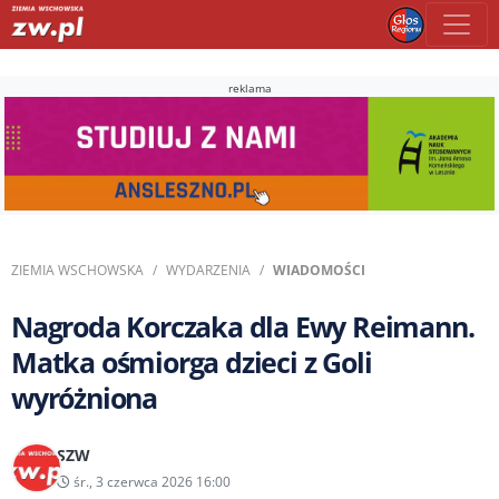
reklama
ZIEMIA WSCHOWSKA
WYDARZENIA
WIADOMOŚCI
Nagroda Korczaka dla Ewy Reimann.
Matka ośmiorga dzieci z Goli
wyróżniona
SZW
śr., 3 czerwca 2026 16:00