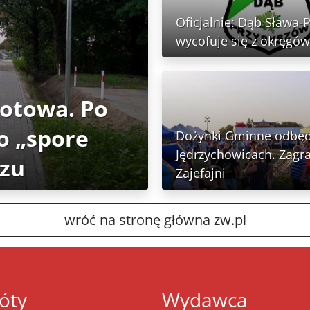
Oficjalnie: Dąb Sława-
wycofuje się z okręgów
gotowa. Po
o „spore
Dożynki Gminne odbęd
Jędrzychowicach. Zagra
rzu
Zajefajni
wróć na stronę główna zw.pl
óty
Wydawca