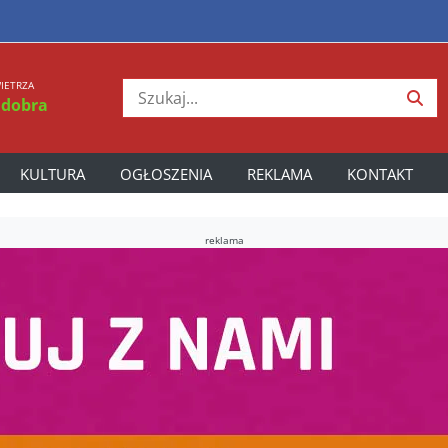
IETRZA
 dobra
KULTURA
OGŁOSZENIA
REKLAMA
KONTAKT
reklama