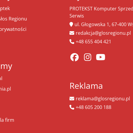
ptek
PROTEKST Komputer Sprzeda
Serwis
łos Regionu
ul. Głogowska 1, 67-400 
 prywatności
redakcja@glosregionu.pl
+48 655 404 421
amy
l
Reklama
ia.pl
reklama@glosregionu.pl
+48 605 200 188
la firm