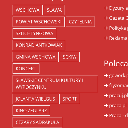
Dyżury a
WSCHOWA
SŁAWA
Gazeta G
POWIAT WSCHOWSKI
CZYTELNIA
Polityka
SZLICHTYNGOWA
Reklama
KONRAD ANTKOWIAK
GMINA WSCHOWA
SCKIW
Polec
KONCERT
gowork.p
SŁAWSKIE CENTRUM KULTURY I
fryzoman
WYPOCZYNKU
pracuj.pl
JOLANTA WIELGUS
SPORT
praca.pl
KINO ŻEGLARZ
Praca - d
CEZARY SADRAKUŁA