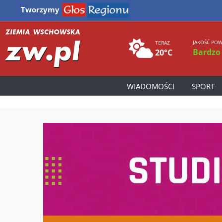
Tworzymy
JAKOŚĆ POW
TERAZ
Bardzo
20°C
WIADOMOŚCI
SPORT