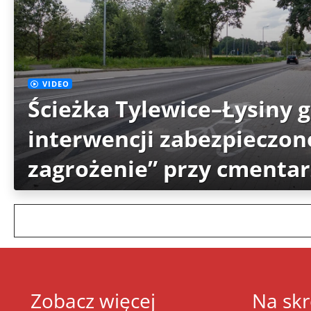
VIDEO
Ścieżka Tylewice–Łysiny 
interwencji zabezpieczon
zagrożenie” przy cmenta
Zobacz więcej
Na skr