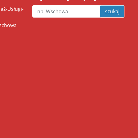
ż-Usługi-
szukaj
Wschowa