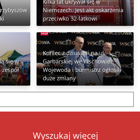
Kilka lat ukrywał się w
Przybyszów
Niemczech. Jest akt oskarżenia
ki
przeciwko 32-latkowi
Koniec z dziurami na ul.
ą się w
Garbarskiej we Wschowie.
 zespół
Wojewoda i burmistrz ogłosili
duże zmiany
Wyszukaj więcej