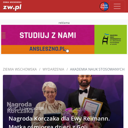
reklama
ZIEMIA WSCHOWSKA
WYDARZENIA
AKADEMIA NAUK STOSOWANYCH
śr., 3 czerwca 2026
Nagroda Korczaka dla Ewy Reimann.
Matka ośmiorga dzieci z Goli