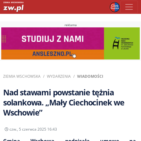
reklama
ZIEMIA WSCHOWSKA
WYDARZENIA
WIADOMOŚCI
Nad stawami powstanie tężnia
solankowa. „Mały Ciechocinek we
Wschowie”
czw., 5 czerwca 2025 16:43
Gmina Wschowa podpisała umowę na