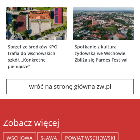
Sprzęt ze środków KPO
Spotkanie z kulturą
trafia do wschowskich
żydowską we Wschowie.
szkół. „Konkretne
Zbliża się Pardes Festival
pieniądze”
wróć na stronę główną zw.pl
Zobacz więcej
WSCHOWA
SŁAWA
POWIAT WSCHOWSKI