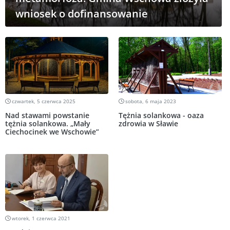
wniosek o dofinansowanie
czwartek, 5 czerwca 2025
sobota, 6 maja 2023
Nad stawami powstanie
Tężnia solankowa - oaza
tężnia solankowa. „Mały
zdrowia w Sławie
Ciechocinek we Wschowie”
wtorek, 1 czerwca 2021