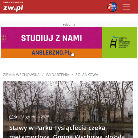
reklama
ZIEMIA WSCHOWSKA
WYDARZENIA
SOLANKOWA
śr., 31 grudnia 2025
Stawy w Parku Tysiąclecia czeka
metamorfoza. Gmina Wschowa złożyła