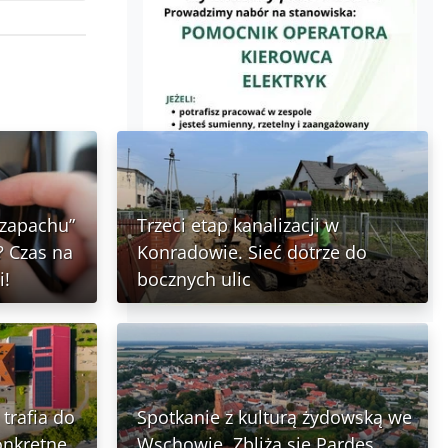
 zapachu”
Trzeci etap kanalizacji w
 Czas na
Konradowie. Sieć dotrze do
i!
bocznych ulic
trafia do
Spotkanie z kulturą żydowską we
onkretne
Wschowie. Zbliża się Pardes