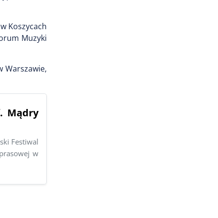
 w Koszycach
 Forum Muzyki
w Warszawie,
f. Mądry
ski Festiwal
 prasowej w