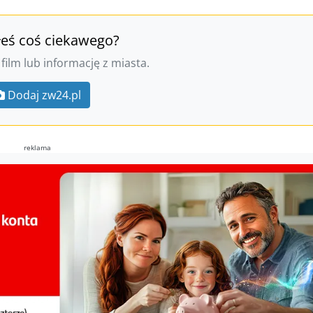
łeś coś ciekawego?
 film lub informację z miasta.
Dodaj zw24.pl
reklama