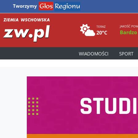
Tworzymy
JAKOŚĆ POW
TERAZ
Bardzo
20°C
WIADOMOŚCI
SPORT