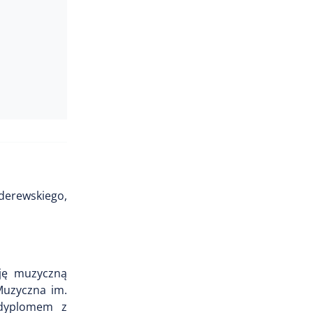
derewskiego,
cję muzyczną
Muzyczna im.
 dyplomem z