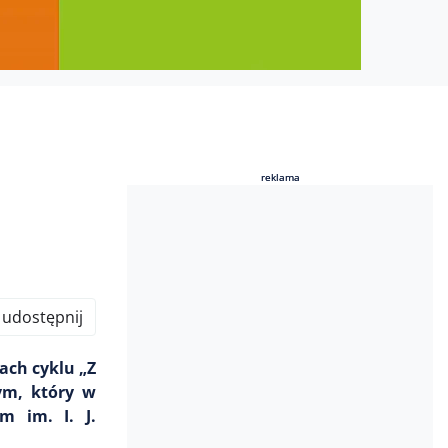
reklama
reklama
udostępnij
ach cyklu „Z
ym, który w
m im. I. J.