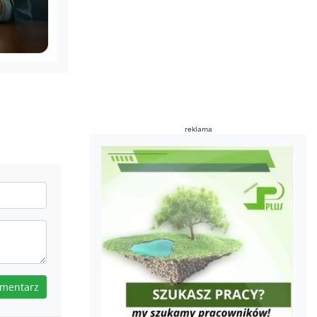
reklama
omentarz