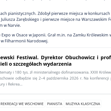
ch pianistycznych. Zdobył pierwsze miejsca w konkursach
. Juliusza Zarębskiego i pierwsze miejsce na Warszawskim
m w Narvie.
 Expo w Osace w Japonii. Grał m.in. na Zamku Królewskim 
 w Filharmonii Narodowej.
ólewski Festiwal. Dyrektor Obuchowicz i pro
eli o szczegółach wydarzenia
y tematy i 180 tys. zł ministerialnego dofinansowania. XXIII Królew
chowie odbędzie się 2–4 października 2026 r. Na konferencji
ury i Rekrea…
 REKREACJI WE WSCHOWIE
PIANISTA
MUZYKA KLASYCZNA