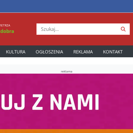
IETRZA
 dobra
KULTURA
OGŁOSZENIA
REKLAMA
KONTAKT
reklama