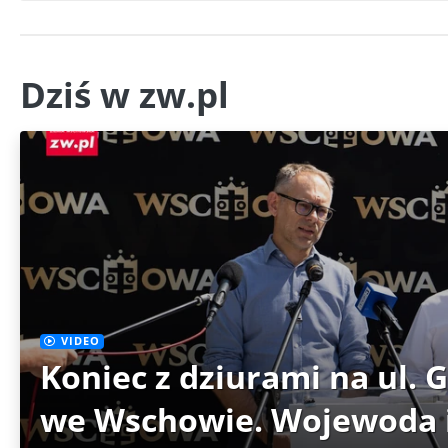
Dziś w zw.pl
VIDEO
Koniec z dziurami na ul. 
we Wschowie. Wojewoda i