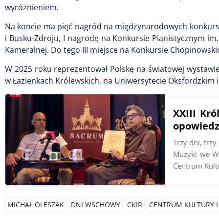
wyróżnieniem.
Na koncie ma pięć nagród na międzynarodowych konkursa
i Busku-Zdroju, I nagrodę na Konkursie Pianistycznym im
Kameralnej. Do tego III miejsce na Konkursie Chopinowski
W 2025 roku reprezentował Polskę na światowej wystawie
w Łazienkach Królewskich, na Uniwersytecie Oksfordzkim i
XXIII Kr
opowiedzi
Trzy dni, trz
Muzyki we Ws
Centrum Kult
MICHAŁ OLESZAK
DNI WSCHOWY
CKIR
CENTRUM KULTURY I