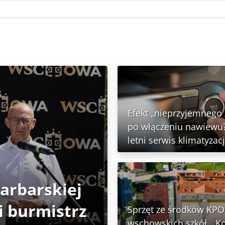
Efekt „nieprzyjemnego
po włączeniu nawiewu?
letni serwis klimatyzacj
Garbarskiej
 burmistrz
Sprzęt ze środków KPO 
wschowskich szkół. „K