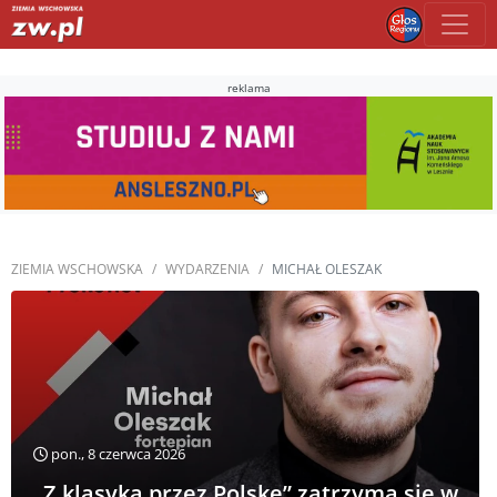
reklama
ZIEMIA WSCHOWSKA
WYDARZENIA
MICHAŁ OLESZAK
pon., 8 czerwca 2026
„Z klasyką przez Polskę” zatrzyma się w