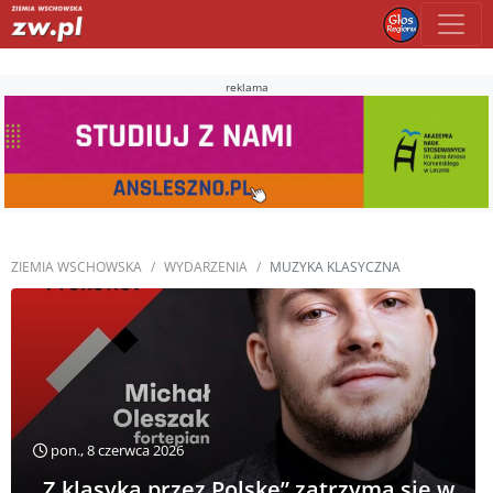
reklama
ZIEMIA WSCHOWSKA
WYDARZENIA
MUZYKA KLASYCZNA
pon., 8 czerwca 2026
„Z klasyką przez Polskę” zatrzyma się w