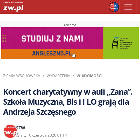
reklama
ZIEMIA WSCHOWSKA
WYDARZENIA
WIADOMOŚCI
Koncert charytatywny w auli „Zana”.
Szkoła Muzyczna, Bis i I LO grają dla
Andrzeja Szczęsnego
SZW
śr., 10 czerwca 2026 01:14