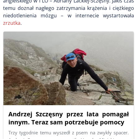
angielskiego w I LO – Adriany Lackiej-Sczęsny. Jakiś czas
temu
doznał nagłego zatrzymania krążenia i ciężkiego
niedotlenienia mózgu – w internecie wystartowała
zrzutka
.
Andrzej Szczęsny przez lata pomagał
innym. Teraz sam potrzebuje pomocy
Trzy tygodnie temu wyszedł z psem na zwykły spacer.