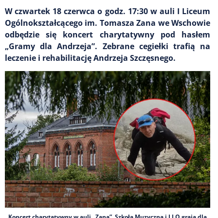
W czwartek 18 czerwca o godz. 17:30 w auli I Liceum
Ogólnokształcącego im. Tomasza Zana we Wschowie
odbędzie się koncert charytatywny pod hasłem
„Gramy dla Andrzeja”. Zebrane cegiełki trafią na
leczenie i rehabilitację Andrzeja Szczęsnego.
Koncert charytatywny w auli „Zana”. Szkoła Muzyczna i I LO grają dla