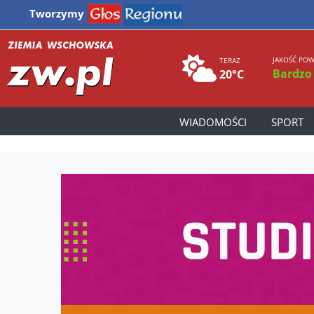
Tworzymy
JAKOŚĆ POW
TERAZ
Bardzo
20°C
WIADOMOŚCI
SPORT