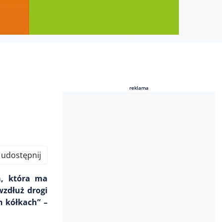
reklama
reklama
udostępnij
a, która ma
wzdłuż drogi
 kółkach” –