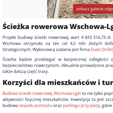
zobacz galerię zdję
Ścieżka rowerowa Wschowa-Lgi
Projekt budowy ścieżki rowerowej, wart 4 833 516,73 zł,
Wschowa otrzymała na ten cel 4,5 mln złotych dofi
Strategicznych. Wykonawcą zadania jest firma
Exalo Drilli
Ścieżka będzie przebiegać w bezpiecznej odległości
bezpieczeństwo rowerzystom. Aktualnie prowadzone prac
także dalszą część trasy.
Korzyści dla mieszkańców i tu
Budowa ścieżki rowerowej Wschowa-Lgiń
to nie tylko popr
aktywności fizycznej mieszkańców. Inwestycja ta jest sz
budowa
zespołu pomostu
oraz
parkingu przy plaży
, gdzi