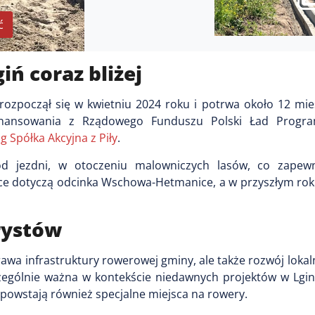
ć
ń coraz bliżej
 rozpoczął się w kwietniu 2024 roku i potrwa około 12 mi
nansowania z Rządowego Funduszu Polski Ład Program
ng Spółka Akcyjna z Piły
.
 od jezdni, w otoczeniu malowniczych lasów, co zapew
e dotyczą odcinka Wschowa-Hetmanice, a w przyszłym rok
rystów
awa infrastruktury rowerowej gminy, ale także rozwój lokalne
czególnie ważna w kontekście niedawnych projektów w Lgini
e powstają również specjalne miejsca na rowery.