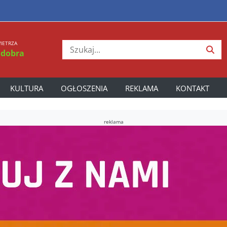
IETRZA
 dobra
KULTURA
OGŁOSZENIA
REKLAMA
KONTAKT
reklama