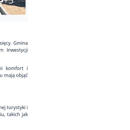
esięcy. Gmina
 Inwestycji
ni komfort i
u mają objąć
j turystyki i
u, takich jak