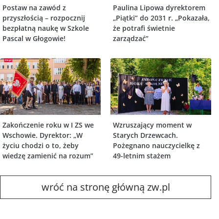
Postaw na zawód z
Paulina Lipowa dyrektorem
przyszłością – rozpocznij
„Piątki” do 2031 r. „Pokazała,
bezpłatną naukę w Szkole
że potrafi świetnie
Pascal w Głogowie!
zarządzać”
Zakończenie roku w I ZS we
Wzruszający moment w
Wschowie. Dyrektor: „W
Starych Drzewcach.
życiu chodzi o to, żeby
Pożegnano nauczycielkę z
wiedzę zamienić na rozum”
49-letnim stażem
wróć na stronę główną zw.pl