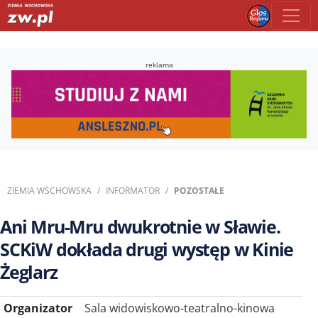
reklama
ZIEMIA WSCHOWSKA
INFORMATOR
POZOSTAŁE
Ani Mru-Mru dwukrotnie w Sławie.
SCKiW dokłada drugi występ w Kinie
Żeglarz
Organizator
Sala widowiskowo-teatralno-kinowa