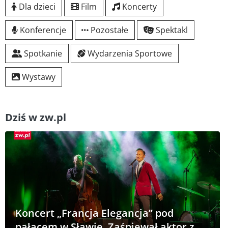
Dla dzieci
Film
Koncerty
Konferencje
Pozostałe
Spektakl
Spotkanie
Wydarzenia Sportowe
Wystawy
Dziś w zw.pl
Koncert „Francja Elegancja” pod
pałacem w Sławie. Zaśpiewał aktor z