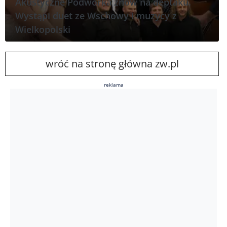
Akustyczne Podwórka znów na deptaku.
Wystąpi duet ze Wschowy i muzycy z
Wielkopolski
wróć na stronę główna zw.pl
reklama