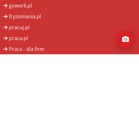
gowork.pl
fryzomania.pl
pracuj.pl
praca.pl
Praca - dla firm
Wydawca
PROTEKST Komputer Sprzedaż-Usługi-Serwis
ul. Głogowska 1, 67-400 Wschowa
redakcja@glosregionu.pl
+48 655 404 421