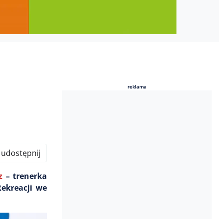
reklama
reklama
udostępnij
z
– trenerka
Rekreacji we