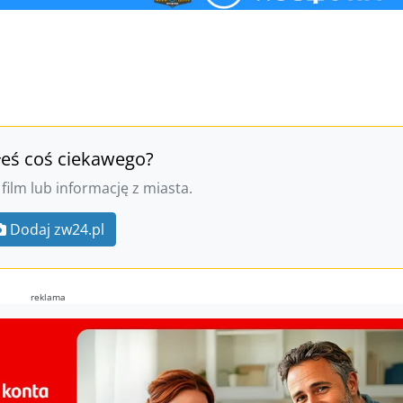
łeś coś ciekawego?
 film lub informację z miasta.
Dodaj zw24.pl
reklama