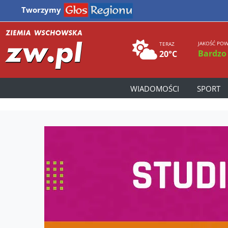
Tworzymy
JAKOŚĆ POW
TERAZ
Bardzo
20°C
WIADOMOŚCI
SPORT