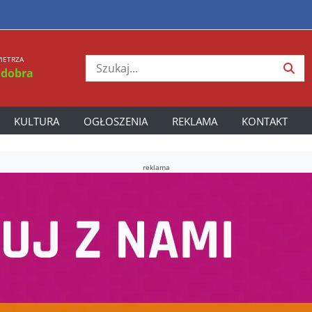
IETRZA
 dobra
KULTURA
OGŁOSZENIA
REKLAMA
KONTAKT
reklama