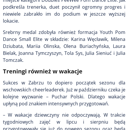
miejsce kategorii Doubles PeeWee Pom Dance Elite. Jak
podkreśla trenerka, duet poczynił ogromny progres i
niewiele zabrakło im do podium w jeszcze wyższej
lokacie.
Srebrny medal zdobyła również formacja Youth Pom
Dance Small Elite w składzie: Karina Węcławik, Milena
Dziubata, Mariia Olinska, Olena Buriachyńska, Laura
Bielak, Joanna Tymczyszyn, Tola Sys, Julia Sieniuć i Julia
Tomczak.
Treningi również w wakacje
Sukces w Zabrzu to dopiero początek sezonu dla
wschowskich cheerleaderek. Już w październiku czeka je
kolejne wyzwanie – Puchar Polski. Dlatego wakacje
upłyną pod znakiem intensywnych przygotowań.
– W wakacje dziewczyny nie odpoczywają. W trakcie
tygodniowych zajęć w lipcu i sierpniu będą
przygotowywały się już do nowego sezonu oraz będą