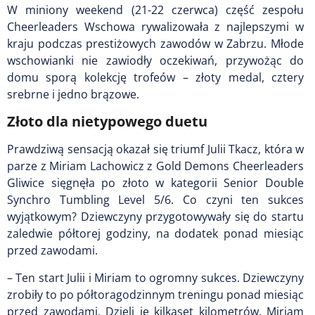
W miniony weekend (21-22 czerwca) część zespołu
Cheerleaders Wschowa rywalizowała z najlepszymi w
kraju podczas prestiżowych zawodów w Zabrzu. Młode
wschowianki nie zawiodły oczekiwań, przywożąc do
domu sporą kolekcję trofeów – złoty medal, cztery
srebrne i jedno brązowe.
Złoto dla nietypowego duetu
Prawdziwą sensacją okazał się triumf Julii Tkacz, która w
parze z Miriam Lachowicz z Gold Demons Cheerleaders
Gliwice sięgnęła po złoto w kategorii Senior Double
Synchro Tumbling Level 5/6. Co czyni ten sukces
wyjątkowym? Dziewczyny przygotowywały się do startu
zaledwie półtorej godziny, na dodatek ponad miesiąc
przed zawodami.
– Ten start Julii i Miriam to ogromny sukces. Dziewczyny
zrobiły to po półtoragodzinnym treningu ponad miesiąc
przed zawodami. Dzieli je kilkaset kilometrów. Miriam