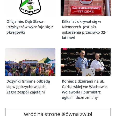
Oficjalnie: Dąb Sława-
Kilka lat ukrywał się w
Przybyszów wycofuje się z
Niemczech. Jest akt
okręgówki
oskarżenia przeciwko 32-
latkowi
Dożynki Gminne odbędą
Koniec z dziurami na ul.
się w Jędrzychowicach.
Garbarskiej we Wschowie.
Zagra zespół Zajefajni
Wojewoda i burmistrz
ogłosili duże zmiany
wróć na stronę główną zw.pl