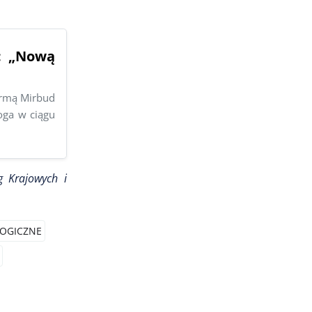
: „Nową
irmą Mirbud
oga w ciągu
 Krajowych i
LOGICZNE