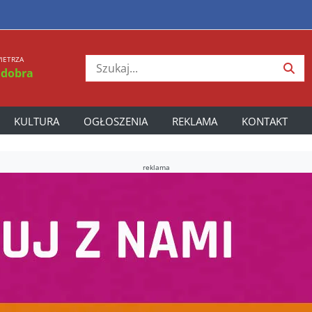
IETRZA
 dobra
KULTURA
OGŁOSZENIA
REKLAMA
KONTAKT
reklama