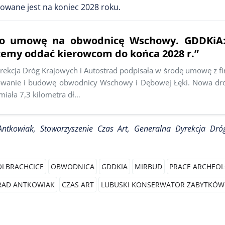
owane jest na koniec 2028 roku.
no umowę na obwodnicę Wschowy. GDDKiA
cemy oddać kierowcom do końca 2028 r.”
rekcja Dróg Krajowych i Autostrad podpisała w środę umowę z f
owanie i budowę obwodnicy Wschowy i Dębowej Łęki. Nowa dr
iała 7,3 kilometra dł…
kowiak, Stowarzyszenie Czas Art, Generalna Dyrekcja Dróg
OLBRACHCICE
OBWODNICA
GDDKIA
MIRBUD
PRACE ARCHEO
AD ANTKOWIAK
CZAS ART
LUBUSKI KONSERWATOR ZABYTKÓW