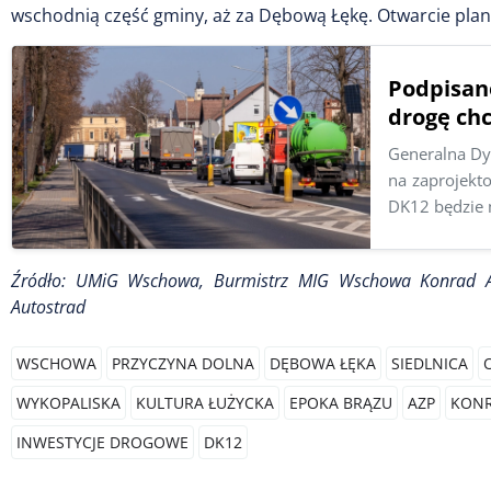
wschodnią część gminy, aż za Dębową Łękę. Otwarcie plan
Podpisa
drogę ch
Generalna Dy
na zaprojekt
DK12 będzie m
Źródło: UMiG Wschowa, Burmistrz MIG Wschowa Konrad Ant
Autostrad
WSCHOWA
PRZYCZYNA DOLNA
DĘBOWA ŁĘKA
SIEDLNICA
WYKOPALISKA
KULTURA ŁUŻYCKA
EPOKA BRĄZU
AZP
KONR
INWESTYCJE DROGOWE
DK12