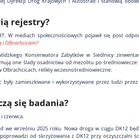
ej Dyrekcji Dróg Krajowych i Autostrad i stanowią obow
ią rejestry?
RT. W mediach społecznościowych pojawił się post odpo
ą i Olbrachcicami?
ódzkiego Konserwatora Zabytków w Siedlnicy zinwenta
jmują one ślady osadnictwa od mezolitu po średniowiecze:
 w Olbrachcicach, relikty wczesnośredniowieczne.
c były zamieszkiwane i wykorzystywane przez ludzi przez 
zą się badania?
i czerwca.
d we wrześniu 2025 roku. Nowa droga w ciągu DK12 będz
a poprowadzi od skrzyżowania z DK12 przy oczyszczalni śc