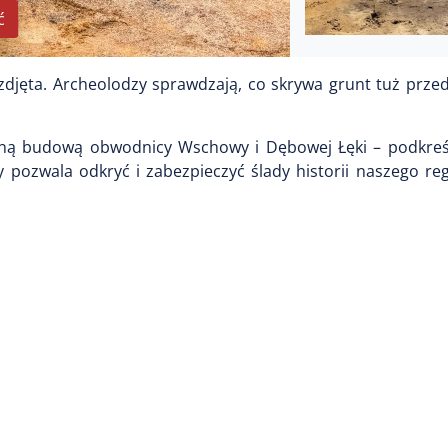
ć
 zdjęta. Archeolodzy sprawdzają, co skrywa grunt tuż prz
aną budową obwodnicy Wschowy i Dębowej Łęki – podkreś
 pozwala odkryć i zabezpieczyć ślady historii naszego re