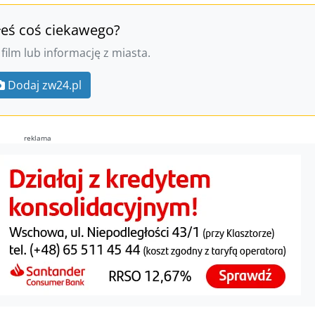
łeś coś ciekawego?
 film lub informację z miasta.
Dodaj zw24.pl
reklama