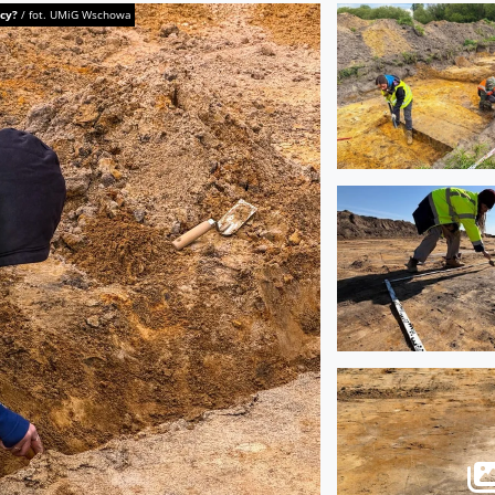
cy?
/
fot. UMiG Wschowa