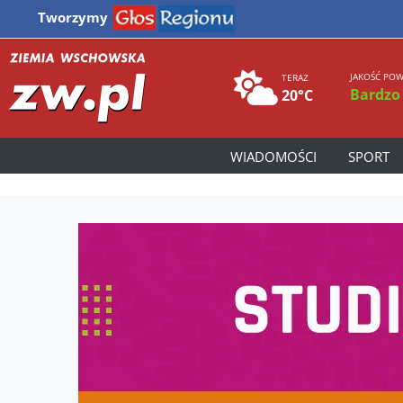
Tworzymy
JAKOŚĆ POW
TERAZ
Bardzo
20°C
WIADOMOŚCI
SPORT