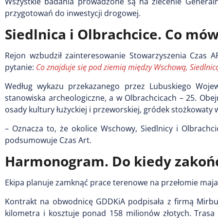
Wszystkie badania prowadzone są na zlecenie Generaln
przygotowań do inwestycji drogowej.
Siedlnica i Olbrachcice. Co mów
Rejon wzbudził zainteresowanie Stowarzyszenia Czas A
pytanie:
Co znajduje się pod ziemią między Wschową, Siedlnic
Według wykazu przekazanego przez Lubuskiego Wojew
stanowiska archeologiczne, a w Olbrachcicach – 25. Obe
osady kultury łużyckiej i przeworskiej, gródek stożkowaty
– Oznacza to, że okolice Wschowy, Siedlnicy i Olbrachci
podsumowuje Czas Art.
Harmonogram. Do kiedy zakońc
Ekipa planuje zamknąć prace terenowe na przełomie maja 
Kontrakt na obwodnicę GDDKiA podpisała z firmą Mirbu
kilometra i kosztuje ponad 158 milionów złotych. Tras