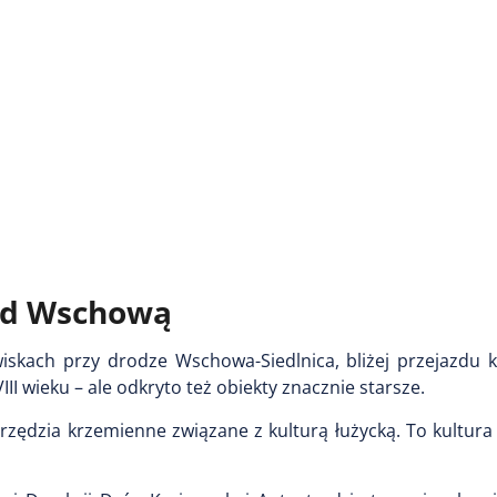
od Wschową
wiskach przy drodze Wschowa-Siedlnica, bliżej przejazdu 
II wieku – ale odkryto też obiekty znacznie starsze.
arzędzia krzemienne związane z kulturą łużycką. To kultura