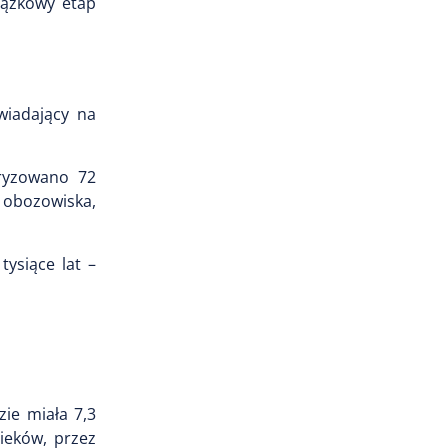
iązkowy etap
wiadający na
ryzowano 72
 obozowiska,
tysiące lat –
ie miała 7,3
ieków, przez