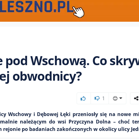
e pod Wschową. Co skr
łej obwodnicy?
1
😊
cy Wschowy i Dębowej Łęki przeniosły się na nowe mie
ormalnie należącym do wsi Przyczyna Dolna – choć te
 rejonie po badaniach zakończonych w okolicy ulicy Jed