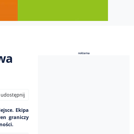
ywa
reklama
reklama
udostępnij
jsce. Ekipa
ren graniczy
ności.