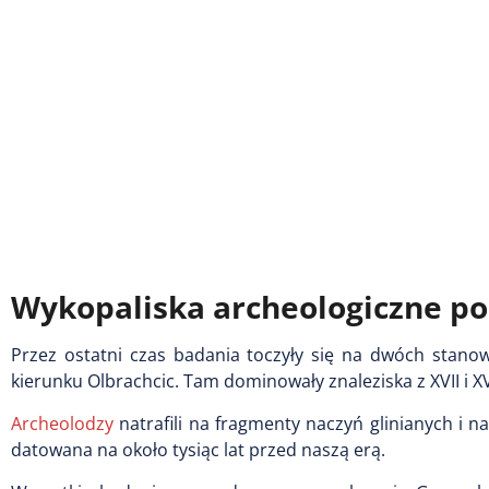
Wykopaliska archeologiczne p
Przez ostatni czas badania toczyły się na dwóch stano
kierunku Olbrachcic. Tam dominowały znaleziska z XVII i XVI
Archeolodzy
natrafili na fragmenty naczyń glinianych i n
datowana na około tysiąc lat przed naszą erą.