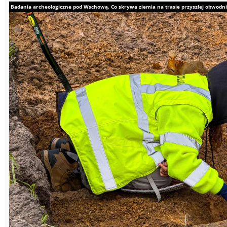
Badania archeologiczne pod Wschową. Co skrywa ziemia na trasie przyszłej obwodni