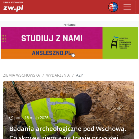
reklama
ZIEMIA WSCHOWSKA
WYDARZENIA
AZP
pon., 18 maja 2026
Badania archeologiczne pod Wschową.
Co skrywa ziemia na trasie przyszłej