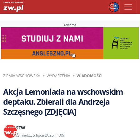
reklama
ZIEMIA WSCHOWSKA
WYDARZENIA
WIADOMOŚCI
Akcja Lemoniada na wschowskim
deptaku. Zbierali dla Andrzeja
Szczęsnego [ZDJĘCIA]
SZW
niedz., 5 lipca 2026 11:09