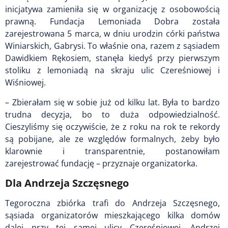
inicjatywa zamieniła się w organizację z osobowością
prawną. Fundacja Lemoniada Dobra została
zarejestrowana 5 marca, w dniu urodzin córki państwa
Winiarskich, Gabrysi. To właśnie ona, razem z sąsiadem
Dawidkiem Rękosiem, stanęła kiedyś przy pierwszym
stoliku z lemoniadą na skraju ulic Czereśniowej i
Wiśniowej.
– Zbierałam się w sobie już od kilku lat. Była to bardzo
trudna decyzja, bo to duża odpowiedzialność.
Cieszyliśmy się oczywiście, że z roku na rok te rekordy
są pobijane, ale ze względów formalnych, żeby było
klarownie i transparentnie, postanowiłam
zarejestrować fundację – przyznaje organizatorka.
Dla Andrzeja Szczęsnego
Tegoroczna zbiórka trafi do Andrzeja Szczęsnego,
sąsiada organizatorów mieszkającego kilka domów
dalej przy tej samej ulicy Czereśniowej. Andrzej