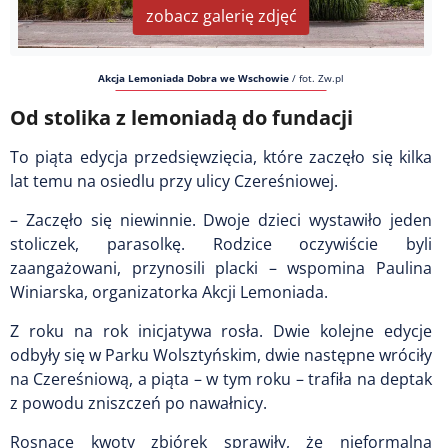
zobacz galerię zdjęć
Akcja Lemoniada Dobra we Wschowie
/
fot. Zw.pl
Od stolika z lemoniadą do fundacji
To piąta edycja przedsięwzięcia, które zaczęło się kilka
lat temu na osiedlu przy ulicy Czereśniowej.
– Zaczęło się niewinnie. Dwoje dzieci wystawiło jeden
stoliczek, parasolkę. Rodzice oczywiście byli
zaangażowani, przynosili placki – wspomina Paulina
Winiarska, organizatorka Akcji Lemoniada.
Z roku na rok inicjatywa rosła. Dwie kolejne edycje
odbyły się w Parku Wolsztyńskim, dwie następne wróciły
na Czereśniową, a piąta – w tym roku – trafiła na deptak
z powodu zniszczeń po nawałnicy.
Rosnące kwoty zbiórek sprawiły, że nieformalna