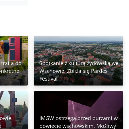
trafia do
Spotkanie z kulturą żydowską we
onkretne
Wschowie. Zbliża się Pardes
Festival
owie.
IMGW ostrzega przed burzami w
e
powiecie wschowskim. Możliwy