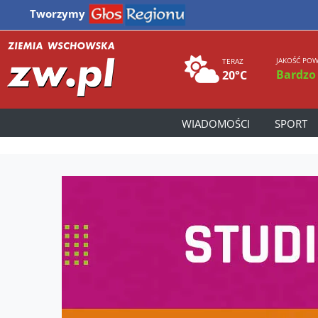
Tworzymy
JAKOŚĆ POW
TERAZ
Bardzo
20°C
WIADOMOŚCI
SPORT