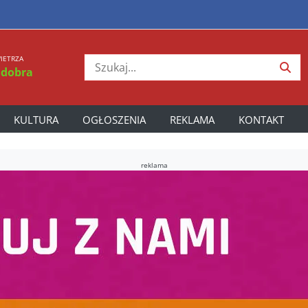
IETRZA
 dobra
KULTURA
OGŁOSZENIA
REKLAMA
KONTAKT
reklama