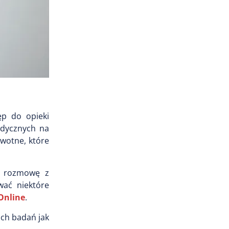
ęp do opieki
edycznych na
owotne, które
wi rozmowę z
wać niektóre
Online
.
ich badań jak