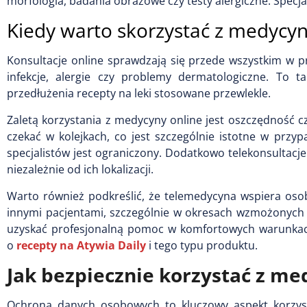
morfologia, badania obrazowe czy testy alergiczne. Specjal
Kiedy warto skorzystać z medycyn
Konsultacje online sprawdzają się przede wszystkim w p
infekcje, alergie czy problemy dermatologiczne. To t
przedłużenia recepty na leki stosowane przewlekle.
Zaletą korzystania z medycyny online jest oszczędność c
czekać w kolejkach, co jest szczególnie istotne w prz
specjalistów jest ograniczony. Dodatkowo telekonsultacj
niezależnie od ich lokalizacji.
Warto również podkreślić, że telemedycyna wspiera osob
innymi pacjentami, szczególnie w okresach wzmożonych
uzyskać profesjonalną pomoc w komfortowych warunkach,
o
recepty na Atywia Daily
i tego typu produktu.
Jak bezpiecznie korzystać z me
Ochrona danych osobowych to kluczowy aspekt korzysta