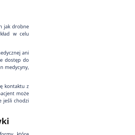
ch jak drobne
ykład w celu
medycznej ani
ie dostęp do
zin medycyny,
ię kontaktu z
pacjent może
jeśli chodzi
wki
formy, które