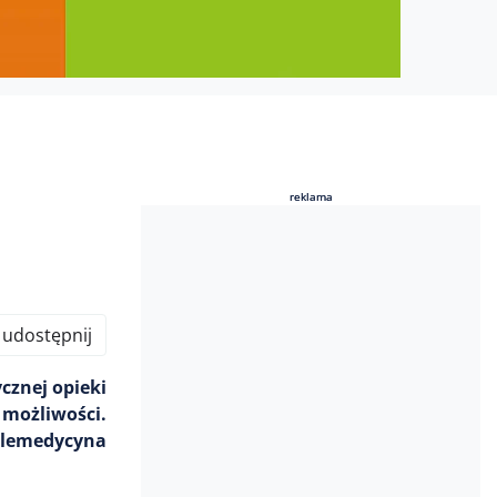
reklama
reklama
udostępnij
cznej opieki
 możliwości.
telemedycyna