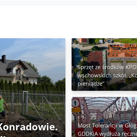
Sprzęt ze środków KPO 
wschowskich szkół. „K
pieniądze”
 Konradowie.
Most Tolerancji w Głog
GDDKiA wydłuża ręczn