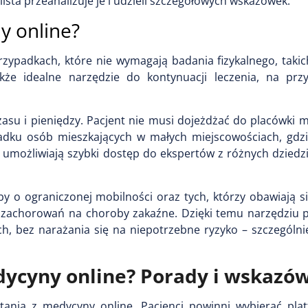
ista przeanalizuje je i udzieli szczegółowych wskazówek.
y online?
rzypadkach, które nie wymagają badania fizykalnego, taki
akże idealne narzędzie do kontynuacji leczenia, na prz
zasu i pieniędzy. Pacjent nie musi dojeżdżać do placówki 
ypadku osób mieszkających w małych miejscowościach, gdz
e umożliwiają szybki dostęp do ekspertów z różnych dzied
y o ograniczonej mobilności oraz tych, którzy obawiają s
 zachorowań na choroby zakaźne. Dzięki temu narzędziu 
 bez narażania się na niepotrzebne ryzyko – szczególnie 
dycyny online? Porady i wskazó
nia z medycyny online. Pacjenci powinni wybierać plat