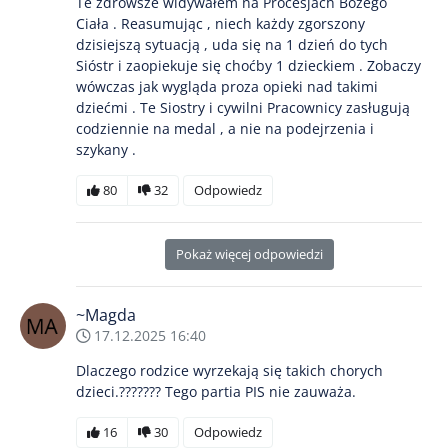
Te zdrowsze widywałem na Procesjach Bożego
Ciała . Reasumując , niech każdy zgorszony
dzisiejszą sytuacją , uda się na 1 dzień do tych
Sióstr i zaopiekuje się choćby 1 dzieckiem . Zobaczy
wówczas jak wygląda proza opieki nad takimi
dziećmi . Te Siostry i cywilni Pracownicy zasługują
codziennie na medal , a nie na podejrzenia i
szykany .
80
32
Odpowiedz
Pokaż więcej odpowiedzi
~Magda
17.12.2025 16:40
Dlaczego rodzice wyrzekają się takich chorych
dzieci.??????? Tego partia PIS nie zauważa.
16
30
Odpowiedz