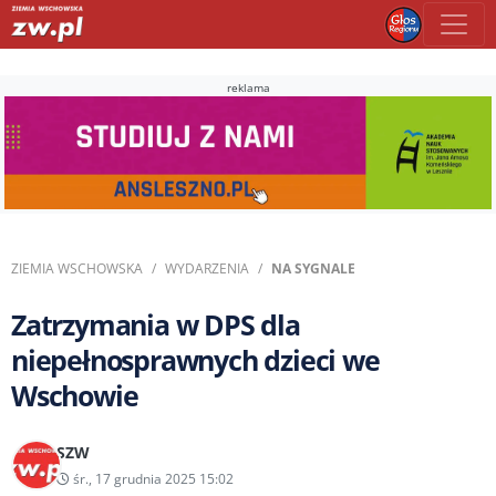
reklama
ZIEMIA WSCHOWSKA
WYDARZENIA
NA SYGNALE
Zatrzymania w DPS dla
niepełnosprawnych dzieci we
Wschowie
SZW
śr., 17 grudnia 2025 15:02