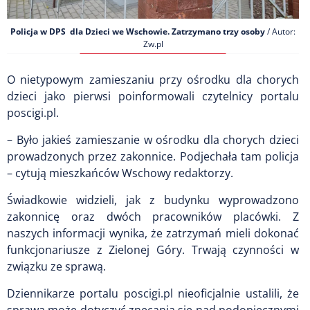
Policja w DPS dla Dzieci we Wschowie. Zatrzymano trzy osoby
/ Autor:
Zw.pl
O nietypowym zamieszaniu przy ośrodku dla chorych
dzieci jako pierwsi poinformowali czytelnicy portalu
poscigi.pl.
– Było jakieś zamieszanie w ośrodku dla chorych dzieci
prowadzonych przez zakonnice. Podjechała tam policja
– cytują mieszkańców Wschowy redaktorzy.
Świadkowie widzieli, jak z budynku wyprowadzono
zakonnicę oraz dwóch pracowników placówki. Z
naszych informacji wynika, że zatrzymań mieli dokonać
funkcjonariusze z Zielonej Góry. Trwają czynności w
związku ze sprawą.
Dziennikarze portalu poscigi.pl nieoficjalnie ustalili, że
sprawa może dotyczyć znęcania się nad podopiecznymi