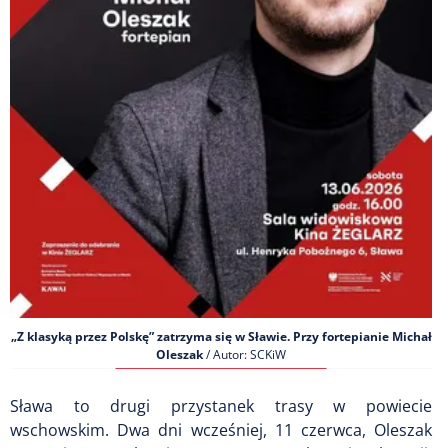
„Z klasyką przez Polskę” zatrzyma się w Sławie. Przy fortepianie Michał
Oleszak
/ Autor: SCKiW
Sława to drugi przystanek trasy w powiecie
wschowskim. Dwa dni wcześniej, 11 czerwca, Oleszak