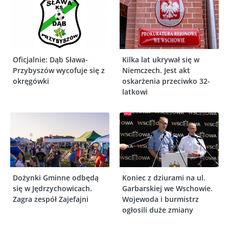
Oficjalnie: Dąb Sława-
Kilka lat ukrywał się w
Przybyszów wycofuje się z
Niemczech. Jest akt
okręgówki
oskarżenia przeciwko 32-
latkowi
Dożynki Gminne odbędą
Koniec z dziurami na ul.
się w Jędrzychowicach.
Garbarskiej we Wschowie.
Zagra zespół Zajefajni
Wojewoda i burmistrz
ogłosili duże zmiany