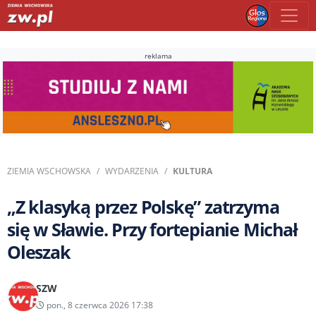
reklama
ZIEMIA WSCHOWSKA
WYDARZENIA
KULTURA
„Z klasyką przez Polskę” zatrzyma
się w Sławie. Przy fortepianie Michał
Oleszak
SZW
pon., 8 czerwca 2026 17:38