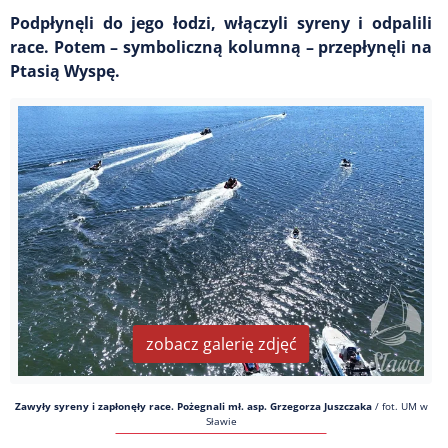
Podpłynęli do jego łodzi, włączyli syreny i odpalili
race. Potem – symboliczną kolumną – przepłynęli na
Ptasią Wyspę.
zobacz galerię zdjęć
Zawyły syreny i zapłonęły race. Pożegnali mł. asp. Grzegorza Juszczaka
/
fot. UM w
Sławie