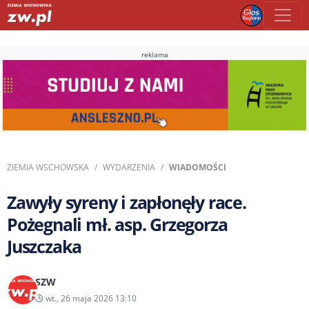
reklama
ZIEMIA WSCHOWSKA
WYDARZENIA
WIADOMOŚCI
Zawyły syreny i zapłonęły race.
Pożegnali mł. asp. Grzegorza
Juszczaka
SZW
wt., 26 maja 2026 13:10