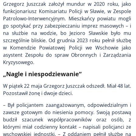
Grzegorz Juszczak założył mundur w
2020 roku, jako
funkcjonariusz
Komisariatu Policji w Sławie, w Zespole
Patrolowo-Interwencyjnym. Mieszkańcy
powiatu mogli
go spotykać przy
zabezpieczaniu imprez masowych – i
na
służbie na wodzie, bo Jezioro Sławskie
było mu
szczególnie bliskie. Od grudnia
2023 roku pełnił służbę
w Komendzie
Powiatowej Policji we Wschowie jako
asystent Zespołu do spraw Obronnych i
Zarządzania
Kryzysowego.
„Nagle i niespodziewanie”
W piątek 22 maja Grzegorz Juszczak odszedł. Miał 48 lat.
Pozostawił żonę i dwoje dzieci.
–
Był policjantem zaangażowanym, odpowiedzialnym i
zawsze gotowym do niesienia pomocy. Swoją postawą
budził szacunek współpracowników oraz osób, z
którymi miał codzienny kontakt – napisali policjanci ze
wschowskiej jednostki. – Z oddaniem pełnił służbę na