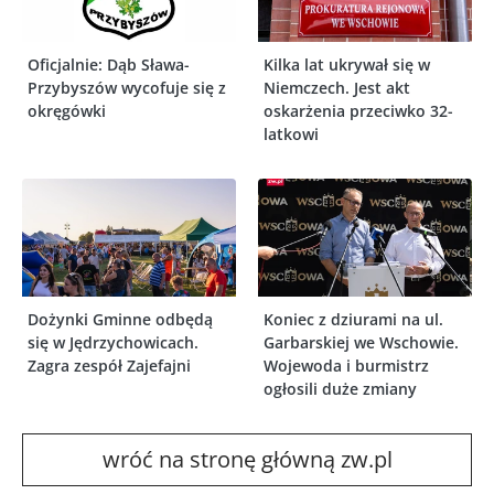
Oficjalnie: Dąb Sława-
Kilka lat ukrywał się w
Przybyszów wycofuje się z
Niemczech. Jest akt
okręgówki
oskarżenia przeciwko 32-
latkowi
Dożynki Gminne odbędą
Koniec z dziurami na ul.
się w Jędrzychowicach.
Garbarskiej we Wschowie.
Zagra zespół Zajefajni
Wojewoda i burmistrz
ogłosili duże zmiany
wróć na stronę główną zw.pl