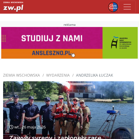
reklama
ZIEMIA WSCHOWSKA
WYDARZENIA
ANDRZELIKA ŁUCZAK
wt., 26 maja 2026
Zawyły syreny i zapłonęły race.