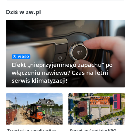
Dziś w zw.pl
VIDEO
Efekt „nieprzyjemnego zapachu” po
włączeniu nawiewu? Czas na letni
serwis klimatyzacji!
Trzeci etap kanalizacji w
Sprzęt ze środków KPO