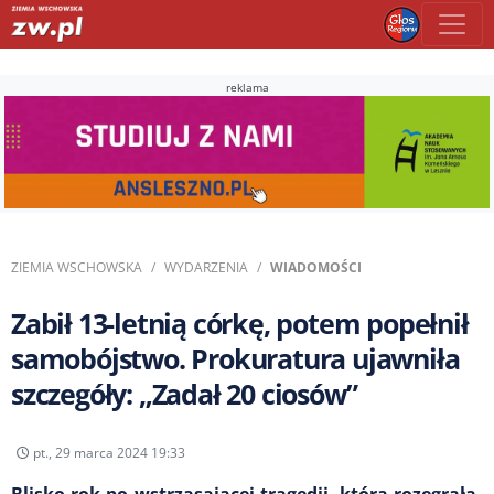
reklama
ZIEMIA WSCHOWSKA
WYDARZENIA
WIADOMOŚCI
Zabił 13-letnią córkę, potem popełnił
samobójstwo. Prokuratura ujawniła
szczegóły: „Zadał 20 ciosów”
pt., 29 marca 2024 19:33
Blisko rok po wstrząsającej tragedii, która rozegrała