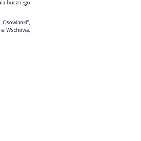
ania hucznego
 „Osowianki”,
ina Wschowa,