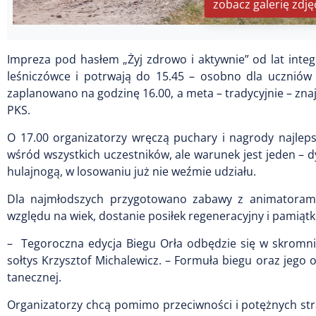
zobacz galerię zdję
Impreza pod hasłem „Żyj zdrowo i aktywnie” od lat integr
leśniczówce i potrwają do 15.45 – osobno dla uczniów klas
zaplanowano na godzinę 16.00, a meta – tradycyjnie – zna
PKS.
O 17.00 organizatorzy wręczą puchary i nagrody najlep
wśród wszystkich uczestników, ale warunek jest jeden –
hulajnogą, w losowaniu już nie weźmie udziału.
Dla najmłodszych przygotowano zabawy z animatorami,
względu na wiek, dostanie posiłek regeneracyjny i pamiąt
– Tegoroczna edycja Biegu Orła odbędzie się w skromniej
sołtys Krzysztof Michalewicz. – Formuła biegu oraz jego
tanecznej.
Organizatorzy chcą pomimo przeciwności i potężnych stra