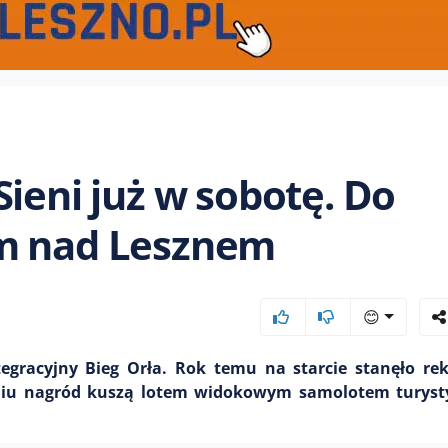
ieni już w sobotę. Do
em nad Lesznem
😊
tegracyjny Bieg Orła. Rok temu na starcie stanęło re
aniu nagród kuszą lotem widokowym samolotem turys