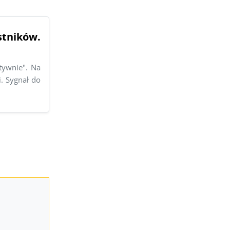
stników.
tywnie". Na
i. Sygnał do