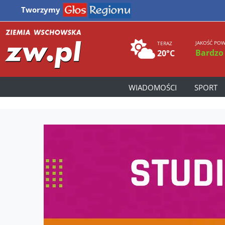
Tworzymy
JAKOŚĆ POW
TERAZ
Bardzo
20°C
WIADOMOŚCI
SPORT