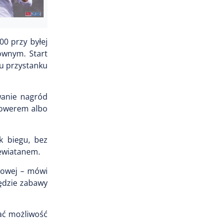
00 przy byłej
łównym. Start
ku przystanku
wanie nagród
 rowerem albo
k biegu, bez
Lewiatanem.
rtowej – mówi
będzie zabawy
dać możliwość