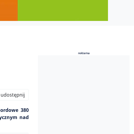
reklama
reklama
udostępnij
kordowe 380
tycznym nad