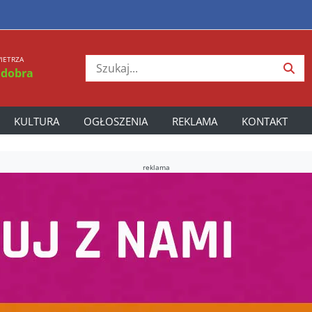
IETRZA
 dobra
KULTURA
OGŁOSZENIA
REKLAMA
KONTAKT
reklama