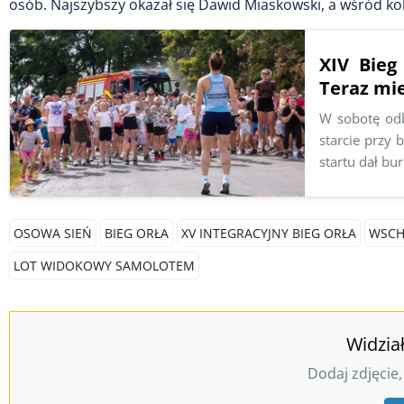
osób. Najszybszy okazał się Dawid Miaskowski, a wśród ko
XIV Bieg
Teraz mie
W sobotę odb
starcie przy 
startu dał bu
OSOWA SIEŃ
BIEG ORŁA
XV INTEGRACYJNY BIEG ORŁA
WSC
LOT WIDOKOWY SAMOLOTEM
Widzia
Dodaj zdjęcie,