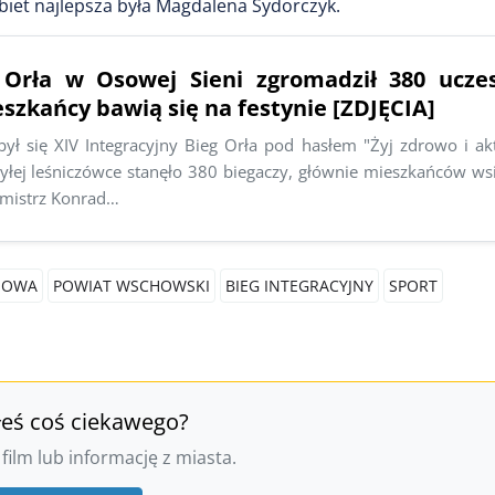
biet najlepsza była Magdalena Sydorczyk.
 Orła w Osowej Sieni zgromadził 380 ucze
szkańcy bawią się na festynie [ZDJĘCIA]
ył się XIV Integracyjny Bieg Orła pod hasłem "Żyj zdrowo i ak
byłej leśniczówce stanęło 380 biegaczy, głównie mieszkańców ws
rmistrz Konrad…
HOWA
POWIAT WSCHOWSKI
BIEG INTEGRACYJNY
SPORT
łeś coś ciekawego?
 film lub informację z miasta.