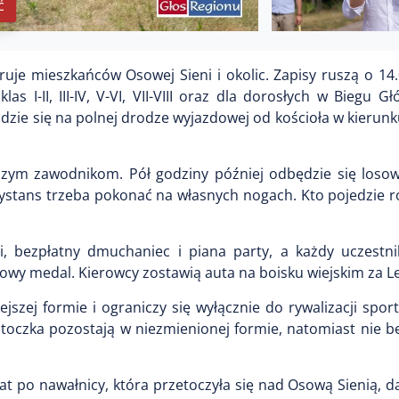
ć
uje mieszkańców Osowej Sieni i okolic. Zapisy ruszą o 14.
 I-II, III-IV, V-VI, VII-VIII oraz dla dorosłych w Biegu G
jdzie się na polnej drodze wyjazdowej od kościoła w kierun
szym zawodnikom. Pół godziny później odbędzie się loso
 dystans trzeba pokonać na własnych nogach. Kto pojedzie
 bezpłatny dmuchaniec i piana party, a każdy uczestni
kowy medal. Kierowcy zostawią auta na boisku wiejskim za 
szej formie i ograniczy się wyłącznie do rywalizacji spo
 otoczka pozostają w niezmienionej formie, natomiast nie 
t po nawałnicy, która przetoczyła się nad Osową Sienią, 