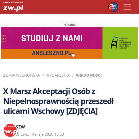
reklama
ZIEMIA WSCHOWSKA
WYDARZENIA
WIADOMOŚCI
X Marsz Akceptacji Osób z
Niepełnosprawnością przeszedł
ulicami Wschowy [ZDJĘCIA]
SZW
czw., 14 maja 2026 15:53