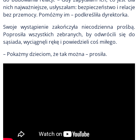
nich najważniejsze, usłyszałam: bezpieczeństwo i relacje
bez przemocy. Pomóżmy im – podkreśliła dyrektorka.
Swoje wystąpienie zakończyła niecodzienna prośbą.
Poprosiła wszystkich zebranych, by odwrócili się do
sąsiada, wyciągnęli rękę i powiedzieli coś miłego.
– Pokażmy dzieciom, że tak można – prosiła.