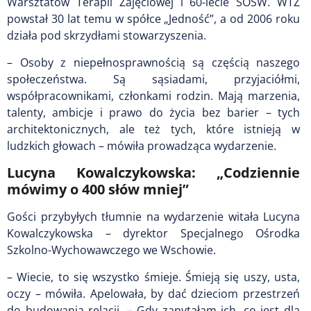
Warsztatów Terapii Zajęciowej i 60-lecie SOSW. WTZ
powstał 30 lat temu w spółce „Jedność”, a od 2006 roku
działa pod skrzydłami stowarzyszenia.
– Osoby z niepełnosprawnością są częścią naszego
społeczeństwa. Są sąsiadami, przyjaciółmi,
współpracownikami, członkami rodzin. Mają marzenia,
talenty, ambicje i prawo do życia bez barier – tych
architektonicznych, ale też tych, które istnieją w
ludzkich głowach – mówiła prowadząca wydarzenie.
Lucyna Kowalczykowska: „Codziennie
mówimy o 400 słów mniej”
Gości przybyłych tłumnie na wydarzenie witała Lucyna
Kowalczykowska – dyrektor Specjalnego Ośrodka
Szkolno-Wychowawczego we Wschowie.
– Wiecie, to się wszystko śmieje. Śmieją się uszy, usta,
oczy – mówiła. Apelowała, by dać dzieciom przestrzeń
do budowania relacji. – Gdy zapytałam ich, co jest dla