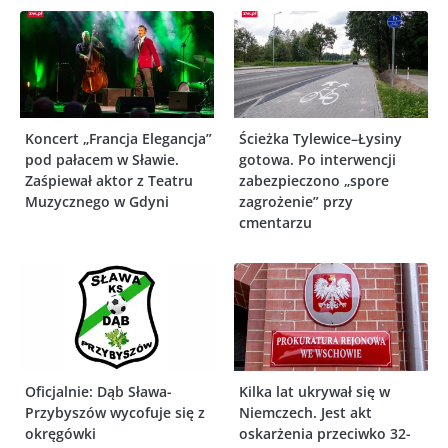
Koncert „Francja Elegancja”
Ścieżka Tylewice–Łysiny
pod pałacem w Sławie.
gotowa. Po interwencji
Zaśpiewał aktor z Teatru
zabezpieczono „spore
Muzycznego w Gdyni
zagrożenie” przy
cmentarzu
Oficjalnie: Dąb Sława-
Kilka lat ukrywał się w
Przybyszów wycofuje się z
Niemczech. Jest akt
okręgówki
oskarżenia przeciwko 32-