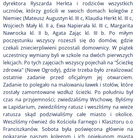
dyrektora Ryszarda Herkta i rodziców wszystkich
uczniów, którzy gościli w swoich domach kolegów z
Niemiec (Mateusz Augustyn kl. III c, Klaudia Herkt kl. III c,
Wojciech Mały kl. II a, Ewa Napierała kl. III c, Margarita
Nawrocka kl. II b, Agata Zając kl. III b. Po miłym
poczęstunku wszyscy rozeszli się do domów, gdzie
czekali zniecierpliwieni pozostali domownicy. W piątek
uczestnicy wymiany byli w szkole na dwóch pierwszych
lekcjach. Po tych zajęciach wszyscy pojechali na "Ścieżkę
zdrowia" (Nowe Ogrody), gdzie trzeba było zrealizować
ostatnie zadanie przed oficjalnym jej otwarciem.
Zadanie to polegało na malowaniu ławek i stołów, które
zostały zamontowane wzdłuż ścieżki. Po południu był
czas na przyjemności; zwiedzaliśmy Wschowę. Byliśmy
w Lapidarium, zwiedziliśmy ratusz i weszliśmy na wieże
ratusza skąd podziwialiśmy całe miasto i okolice.
Weszliśmy również do Kościoła Farnego i Klasztoru o.o
Franciszkanów. Sobota była poświęcona głównie na
pokazanie naszym kolegom i ich opiekunom miasta