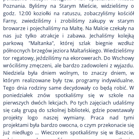
Poznania. Byliśmy na Starym Mieście, widzieliśmy o
godz. 12:00 koziołki na ratuszu, zobaczyliśmy kościół
Farny, zwiedziliśmy i zrobiliśmy zakupy w starym
browarze i pojechaliśmy na Maltę. Na Malcie czekały na
nas już tylko atrakcje i zabawa. Jechaliśmy kolejką
parkową "Maltanka", której szlak biegnie wzdłuż
północnych brzegów jeziora Maltańskiego. Wiedzieliśmy
tor regatowy, jeździliśmy na ekorowerach. Do Wschowy
wróciliśmy zmęczeni, ale bardzo zadowoleni z wyjazdu.
Niedziela była dniem wolnym, to znaczy dniem, w
którym realizowane były tzw. programy indywidualne.
Tego dnia rodziny same decydowały co będą robić. W
poniedziałek znów spotkaliśmy się w szkole na
pierwszych dwóch lekcjach. Po tych zajęciach udaliśmy
się całą grupą do szkolnej biblioteki, gdzie powstawały
projekty logo naszej wymiany. Praca nad tymi
projektami była bardzo owocna, o czym przekonacie się
już niedługo ... Wieczorem spotkaliśmy się w Baszcie,