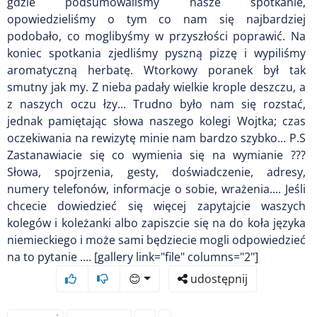
gdzie podsumowaliśmy nasze spotkanie,
opowiedzieliśmy o tym co nam się najbardziej
podobało, co moglibyśmy w przyszłości poprawić. Na
koniec spotkania zjedliśmy pyszną pizzę i wypiliśmy
aromatyczną herbatę. Wtorkowy poranek był tak
smutny jak my. Z nieba padały wielkie krople deszczu, a
z naszych oczu łzy... Trudno było nam się rozstać,
jednak pamiętając słowa naszego kolegi Wojtka; czas
oczekiwania na rewizytę minie nam bardzo szybko... P.S
Zastanawiacie się co wymienia się na wymianie ???
Słowa, spojrzenia, gesty, doświadczenie, adresy,
numery telefonów, informacje o sobie, wrażenia.... Jeśli
chcecie dowiedzieć się więcej zapytajcie waszych
kolegów i koleżanki albo zapiszcie się na do koła języka
niemieckiego i może sami będziecie mogli odpowiedzieć
na to pytanie .... [gallery link="file" columns="2"]
😊
udostępnij