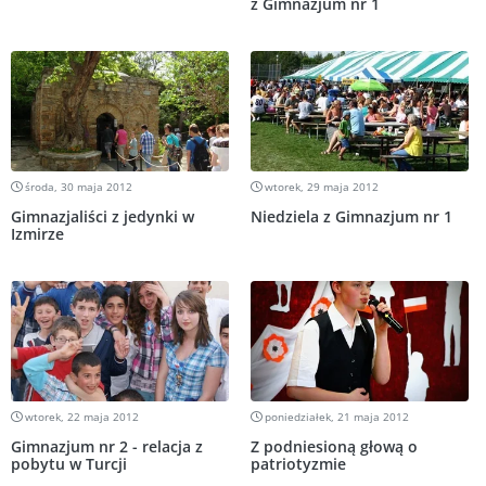
z Gimnazjum nr 1
środa, 30 maja 2012
wtorek, 29 maja 2012
Gimnazjaliści z jedynki w
Niedziela z Gimnazjum nr 1
Izmirze
wtorek, 22 maja 2012
poniedziałek, 21 maja 2012
Gimnazjum nr 2 - relacja z
Z podniesioną głową o
pobytu w Turcji
patriotyzmie