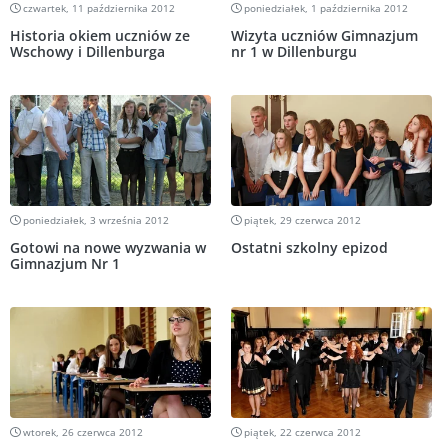
czwartek, 11 października 2012
poniedziałek, 1 października 2012
Historia okiem uczniów ze
Wizyta uczniów Gimnazjum
Wschowy i Dillenburga
nr 1 w Dillenburgu
poniedziałek, 3 września 2012
piątek, 29 czerwca 2012
Gotowi na nowe wyzwania w
Ostatni szkolny epizod
Gimnazjum Nr 1
wtorek, 26 czerwca 2012
piątek, 22 czerwca 2012