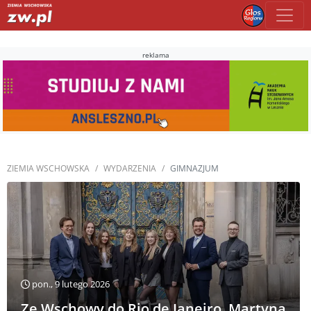
reklama
ZIEMIA WSCHOWSKA
WYDARZENIA
GIMNAZJUM
pon., 9 lutego 2026
Ze Wschowy do Rio de Janeiro. Martyna