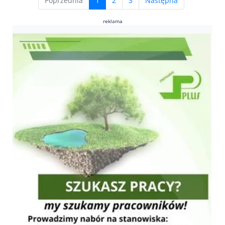
Poprzednia
1
2
3
Następna
reklama