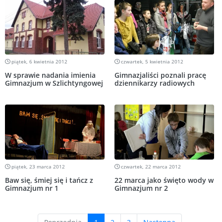
piątek, 6 kwietnia 2012
czwartek, 5 kwietnia 2012
W sprawie nadania imienia
Gimnazjaliści poznali pracę
Gimnazjum w Szlichtyngowej
dziennikarzy radiowych
piątek, 23 marca 2012
czwartek, 22 marca 2012
Baw się, śmiej się i tańcz z
22 marca jako święto wody w
Gimnazjum nr 1
Gimnazjum nr 2
(current)