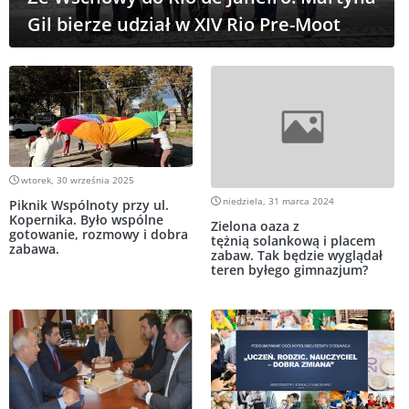
Gil bierze udział w XIV Rio Pre-Moot
wtorek, 30 września 2025
niedziela, 31 marca 2024
Piknik Wspólnoty przy ul.
Kopernika. Było wspólne
Zielona oaza z
gotowanie, rozmowy i dobra
tężnią solankową i placem
zabawa.
zabaw. Tak będzie wyglądał
teren byłego gimnazjum?