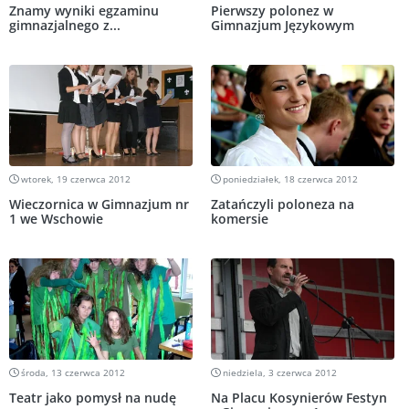
Znamy wyniki egzaminu
Pierwszy polonez w
gimnazjalnego z...
Gimnazjum Językowym
wtorek, 19 czerwca 2012
poniedziałek, 18 czerwca 2012
Wieczornica w Gimnazjum nr
Zatańczyli poloneza na
1 we Wschowie
komersie
środa, 13 czerwca 2012
niedziela, 3 czerwca 2012
Teatr jako pomysł na nudę
Na Placu Kosynierów Festyn