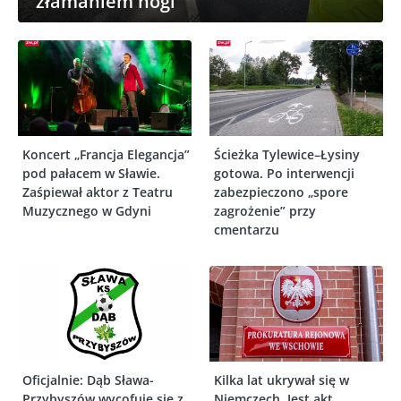
złamaniem nogi
Koncert „Francja Elegancja”
Ścieżka Tylewice–Łysiny
pod pałacem w Sławie.
gotowa. Po interwencji
Zaśpiewał aktor z Teatru
zabezpieczono „spore
Muzycznego w Gdyni
zagrożenie” przy
cmentarzu
Oficjalnie: Dąb Sława-
Kilka lat ukrywał się w
Przybyszów wycofuje się z
Niemczech. Jest akt