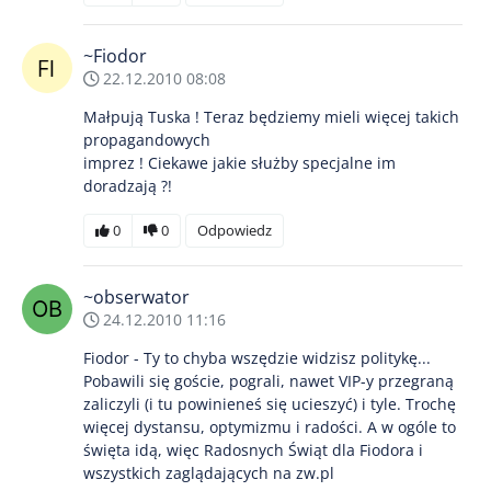
~Fiodor
22.12.2010 08:08
Małpują Tuska ! Teraz będziemy mieli więcej takich
propagandowych
imprez ! Ciekawe jakie służby specjalne im
doradzają ?!
0
0
Odpowiedz
~obserwator
24.12.2010 11:16
Fiodor - Ty to chyba wszędzie widzisz politykę...
Pobawili się goście, pograli, nawet VIP-y przegraną
zaliczyli (i tu powinieneś się ucieszyć) i tyle. Trochę
więcej dystansu, optymizmu i radości. A w ogóle to
święta idą, więc Radosnych Świąt dla Fiodora i
wszystkich zaglądających na zw.pl