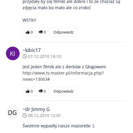
przydały by się filmiki ale dobre i to ze chociaż są
zdjęcia mało bo mało ale co zrobić
WSTK!!
0
0
Odpowiedz
~kibic17
07.12.2010 16:10
jest jeden filmik ale z derbów z Głogowem
http://www.tv.master.pl/informacja.php?
news=13063#
0
0
Odpowiedz
~dr Jimmy G
08.12.2010 12:01
Świetnie wypadły nasze mażoretki :)