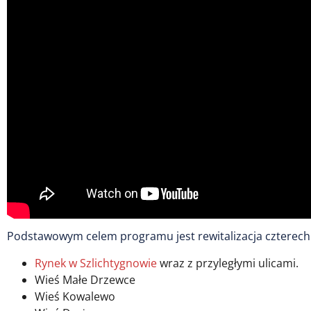
Podstawowym celem programu jest rewitalizacja czterech 
Rynek w Szlichtygnowie
wraz z przyległymi ulicami.
Wieś Małe Drzewce
Wieś Kowalewo