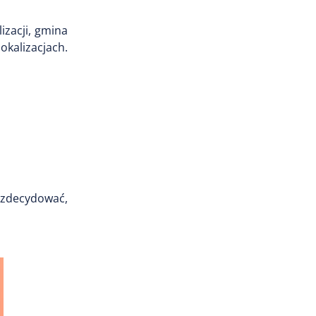
izacji, gmina
okalizacjach.
y zdecydować,