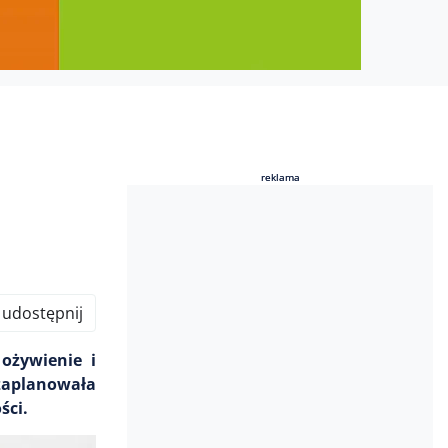
reklama
reklama
udostępnij
ożywienie i
aplanowała
ści.