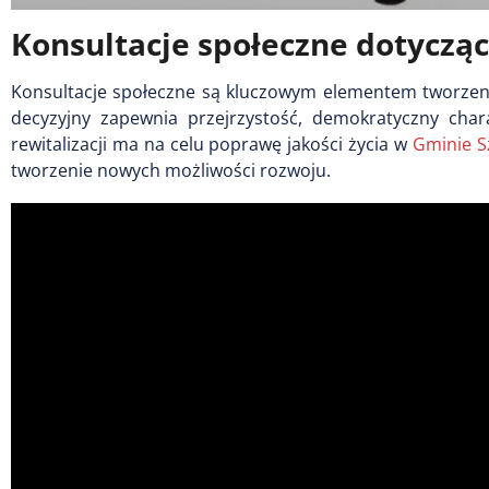
Konsultacje społeczne dotycząc
Konsultacje społeczne są kluczowym elementem tworzen
decyzyjny zapewnia przejrzystość, demokratyczny cha
rewitalizacji ma na celu poprawę jakości życia w
Gminie S
tworzenie nowych możliwości rozwoju.