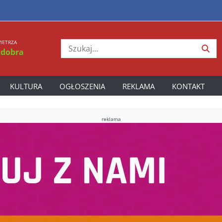
IETRZA
 dobra
KULTURA
OGŁOSZENIA
REKLAMA
KONTAKT
reklama