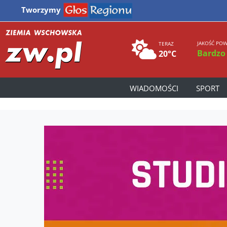
Tworzymy
JAKOŚĆ POW
TERAZ
Bardzo
20°C
WIADOMOŚCI
SPORT