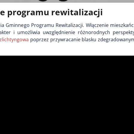
e programu rewitalizacji
ia Gminnego Programu Rewitalizacji. Włączenie mieszkań
rakter i umożliwia uwzględnienie różnorodnych perspek
zlichtyngowa
poprzez przywracanie blasku zdegradowany