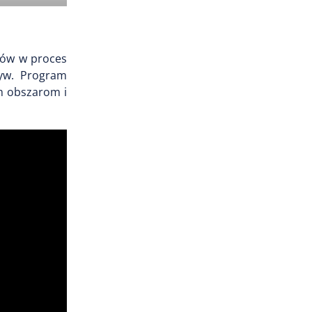
ców w proces
tyw. Program
m obszarom i