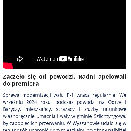
Zaczęło się od powodzi. Radni apelowali
do premiera
Sprawa modernizacji wału P-1 wraca regularnie. We
wrześniu 2024 roku, podczas powodzi na Odrze i
Baryczy, mieszkańcy, strażacy i służby ratunkowe
własnoręcznie umacniali wały w gminie Szlichtyngowa,
by zapobiec ich przerwaniu. W Wyszanowie udało się w
ten sposób uchronić dom mieszkalny położony najbliżej