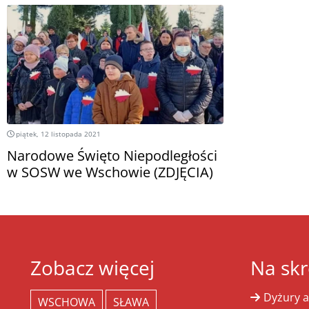
piątek, 12 listopada 2021
Narodowe Święto Niepodległości
w SOSW we Wschowie (ZDJĘCIA)
Zobacz więcej
Na skr
Dyżury a
WSCHOWA
SŁAWA