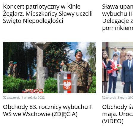
Koncert patriotyczny w Kinie
Sława upami
Żeglarz. Mieszkańcy Sławy uczcili
wybuchu II
Święto Niepodległości
Delegacje z
pomnikie
czwartek, 1 września 2022
wtorek, 3 maja 20
Obchody 83. rocznicy wybuchu II
Obchody św
WŚ we Wschowie (ZDJĘCIA)
maja. Uroc
(VIDEO)