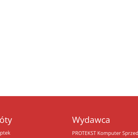
óty
Wydawca
ptek
PROTEKST Komputer Sprzeda