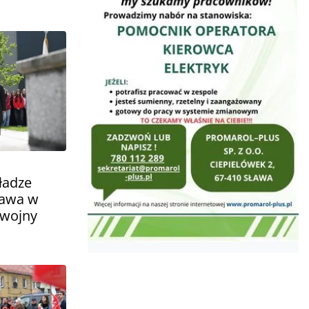
ładze
ława w
 wojny