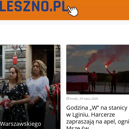
środa, 29 lipca 2026
Godzina „W” na stanicy
w Lginiu. Harcerze
zapraszają na apel, ogni
a Warszawskiego
Mszę św.