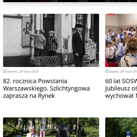
wtorek, 28 lipca 2026
piątek, 29 maja 2
82. rocznica Powstania
60 lat SOS
Warszawskiego. Szlichtyngowa
Jubileusz o
zaprasza na Rynek
wychował 