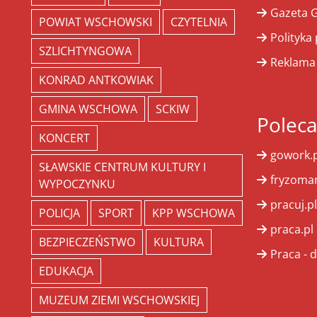
Gazeta G
POWIAT WSCHOWSKI
CZYTELNIA
Polityka
SZLICHTYNGOWA
Reklama
KONRAD ANTKOWIAK
GMINA WSCHOWA
SCKIW
Polec
KONCERT
gowork.p
SŁAWSKIE CENTRUM KULTURY I
fryzoman
WYPOCZYNKU
pracuj.pl
POLICJA
SPORT
KPP WSCHOWA
praca.pl
BEZPIECZEŃSTWO
KULTURA
Praca - d
EDUKACJA
MUZEUM ZIEMI WSCHOWSKIEJ