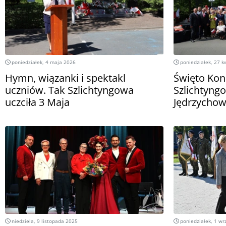
poniedziałek, 4 maja 2026
poniedziałek, 27 k
Hymn, wiązanki i spektakl
Święto Kon
uczniów. Tak Szlichtyngowa
Szlichtyngo
uczciła 3 Maja
Jędrzychow
niedziela, 9 listopada 2025
poniedziałek, 1 wr