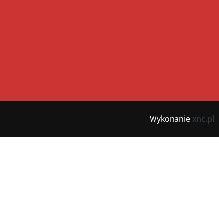
Wykonanie
xnc.pl