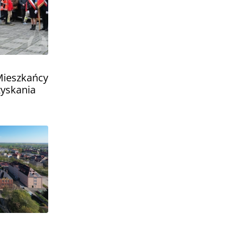
 Mieszkańcy
zyskania