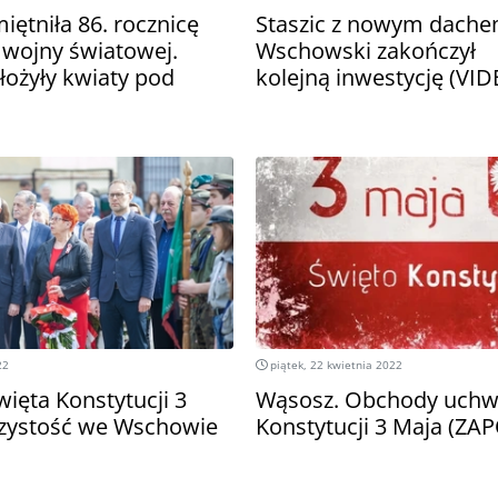
ętniła 86. rocznicę
Staszic z nowym dache
 wojny światowej.
Wschowski zakończył
łożyły kwiaty pod
kolejną inwestycję (VID
m
22
piątek, 22 kwietnia 2022
ięta Konstytucji 3
Wąsosz. Obchody uchw
zystość we Wschowie
Konstytucji 3 Maja (Z