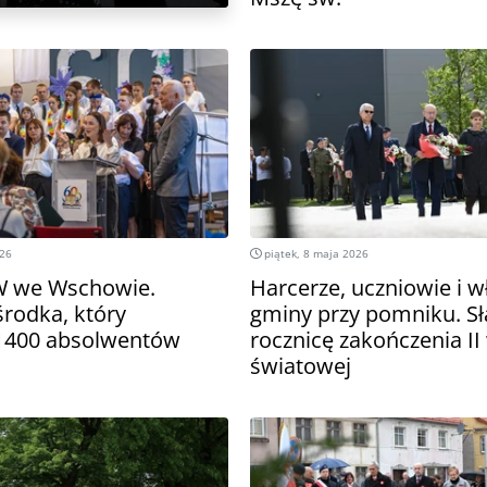
026
piątek, 8 maja 2026
W we Wschowie.
Harcerze, uczniowie i w
środka, który
gminy przy pomniku. S
1400 absolwentów
rocznicę zakończenia II
światowej