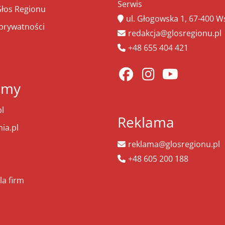
Serwis
łos Regionu
ul. Głogowska 1, 67-400 
 prywatności
redakcja@glosregionu.pl
+48 655 404 421
amy
l
Reklama
ia.pl
reklama@glosregionu.pl
+48 605 200 188
la firm