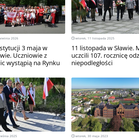
wietnia 2026
wtorek, 11 listopada 2025
stytucji 3 maja w
11 listopada w Sławie.
wie. Uczniowie z
uczcili 107. rocznicę od
ic wystąpią na Rynku
niepodległości
ześnia 2025
wtorek, 30 maja 2023