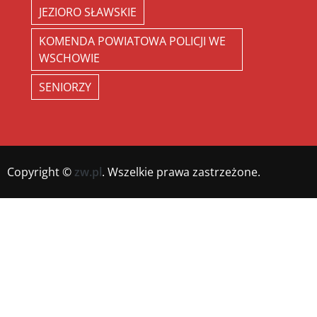
JEZIORO SŁAWSKIE
KOMENDA POWIATOWA POLICJI WE
WSCHOWIE
SENIORZY
Copyright ©
zw.pl
. Wszelkie prawa zastrzeżone.