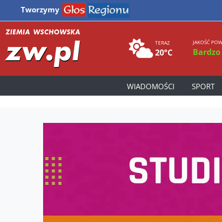
Tworzymy
JAKOŚĆ POW
TERAZ
Bardzo
20°C
WIADOMOŚCI
SPORT