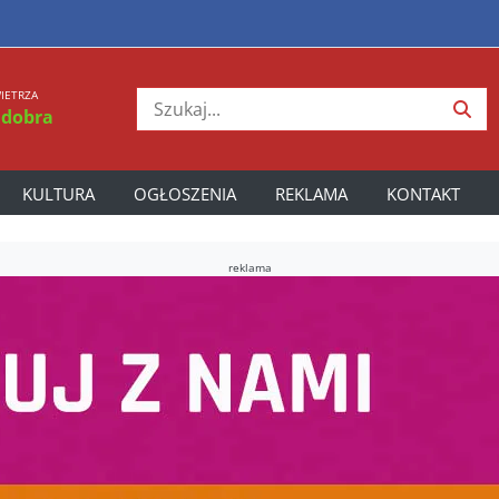
IETRZA
 dobra
KULTURA
OGŁOSZENIA
REKLAMA
KONTAKT
reklama