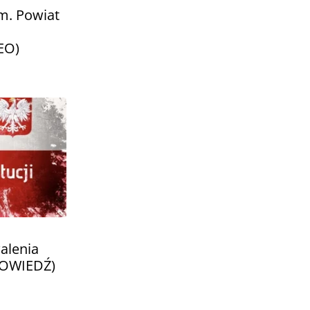
m. Powiat
EO)
alenia
APOWIEDŹ)