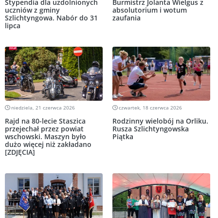
Stypendia dla uzdolnionych
Burmistrz Jolanta Wielgus z
uczniów z gminy
absolutorium i wotum
Szlichtyngowa. Nabór do 31
zaufania
lipca
niedziela, 21 czerwca 2026
czwartek, 18 czerwca 2026
Rajd na 80-lecie Staszica
Rodzinny wielobój na Orliku.
przejechał przez powiat
Rusza Szlichtyngowska
wschowski. Maszyn było
Piątka
dużo więcej niż zakładano
[ZDJĘCIA]