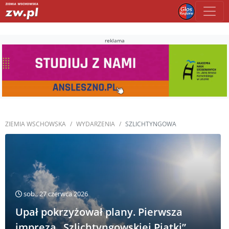
reklama
ZIEMIA WSCHOWSKA
WYDARZENIA
SZLICHTYNGOWA
sob., 27 czerwca 2026
Upał pokrzyżował plany. Pierwsza
impreza „Szlichtyngowskiej Piątki”