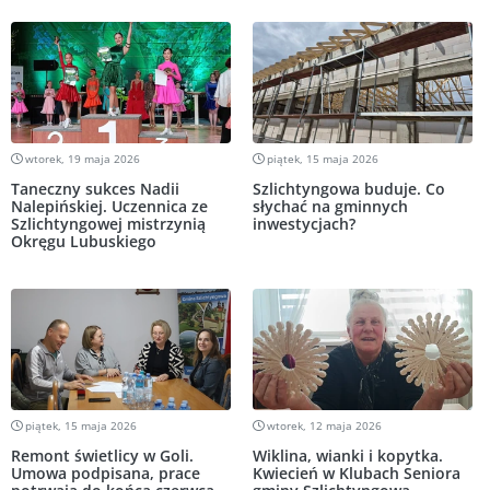
wtorek, 19 maja 2026
piątek, 15 maja 2026
Taneczny sukces Nadii
Szlichtyngowa buduje. Co
Nalepińskiej. Uczennica ze
słychać na gminnych
Szlichtyngowej mistrzynią
inwestycjach?
Okręgu Lubuskiego
piątek, 15 maja 2026
wtorek, 12 maja 2026
Remont świetlicy w Goli.
Wiklina, wianki i kopytka.
Umowa podpisana, prace
Kwiecień w Klubach Seniora