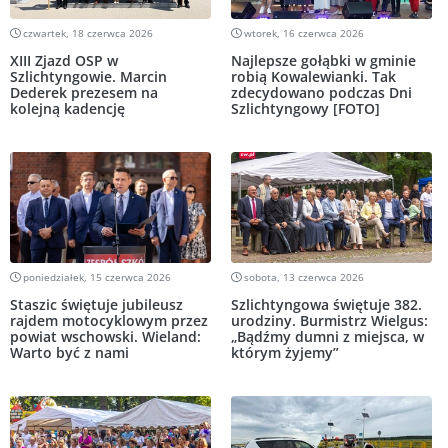
czwartek, 18 czerwca 2026
wtorek, 16 czerwca 2026
XIII Zjazd OSP w
Najlepsze gołąbki w gminie
Szlichtyngowie. Marcin
robią Kowalewianki. Tak
Dederek prezesem na
zdecydowano podczas Dni
kolejną kadencję
Szlichtyngowy [FOTO]
poniedziałek, 15 czerwca 2026
sobota, 13 czerwca 2026
Staszic świętuje jubileusz
Szlichtyngowa świętuje 382.
rajdem motocyklowym przez
urodziny. Burmistrz Wielgus:
powiat wschowski. Wieland:
„Bądźmy dumni z miejsca, w
Warto być z nami
którym żyjemy”