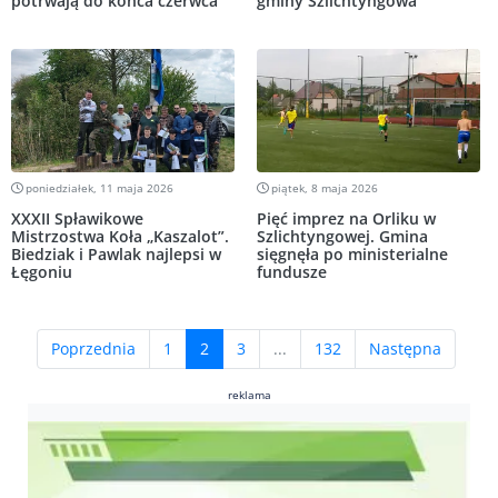
potrwają do końca czerwca
gminy Szlichtyngowa
poniedziałek, 11 maja 2026
piątek, 8 maja 2026
XXXII Spławikowe
Pięć imprez na Orliku w
Mistrzostwa Koła „Kaszalot”.
Szlichtyngowej. Gmina
Biedziak i Pawlak najlepsi w
sięgnęła po ministerialne
Łęgoniu
fundusze
(current)
Poprzednia
1
2
3
...
132
Następna
reklama