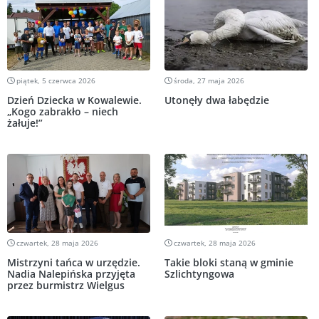
piątek, 5 czerwca 2026
środa, 27 maja 2026
Dzień Dziecka w Kowalewie.
Utonęły dwa łabędzie
„Kogo zabrakło – niech
żałuje!”
czwartek, 28 maja 2026
czwartek, 28 maja 2026
Mistrzyni tańca w urzędzie.
Takie bloki staną w gminie
Nadia Nalepińska przyjęta
Szlichtyngowa
przez burmistrz Wielgus