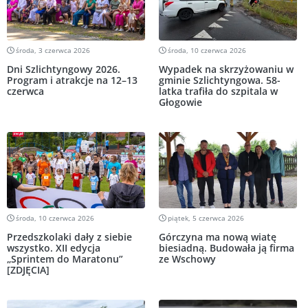
środa, 3 czerwca 2026
środa, 10 czerwca 2026
Dni Szlichtyngowy 2026.
Wypadek na skrzyżowaniu w
Program i atrakcje na 12–13
gminie Szlichtyngowa. 58-
czerwca
latka trafiła do szpitala w
Głogowie
środa, 10 czerwca 2026
piątek, 5 czerwca 2026
Przedszkolaki dały z siebie
Górczyna ma nową wiatę
wszystko. XII edycja
biesiadną. Budowała ją firma
„Sprintem do Maratonu”
ze Wschowy
[ZDJĘCIA]