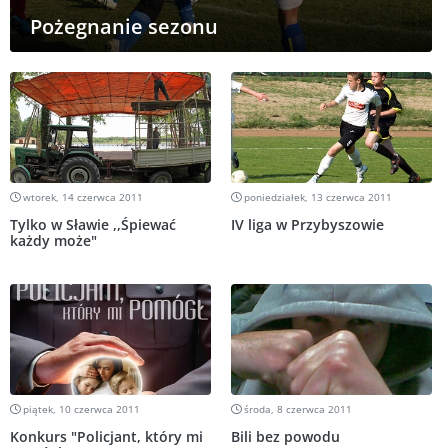
Pożegnanie sezonu
wtorek, 14 czerwca 2011
poniedziałek, 13 czerwca 2011
Tylko w Sławie ,,Śpiewać
IV liga w Przybyszowie
każdy może"
piątek, 10 czerwca 2011
środa, 8 czerwca 2011
Konkurs "Policjant, który mi
Bili bez powodu