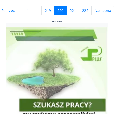
(current)
Poprzednia
1
...
219
220
221
222
Następna
reklama