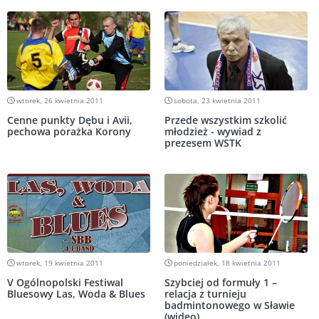
wtorek, 26 kwietnia 2011
sobota, 23 kwietnia 2011
Cenne punkty Dębu i Avii,
Przede wszystkim szkolić
pechowa porażka Korony
młodzież - wywiad z
prezesem WSTK
wtorek, 19 kwietnia 2011
poniedziałek, 18 kwietnia 2011
V Ogólnopolski Festiwal
Szybciej od formuły 1 –
Bluesowy Las, Woda & Blues
relacja z turnieju
badmintonowego w Sławie
(wideo)