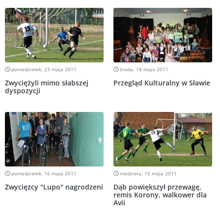
poniedziałek, 23 maja 2011
środa, 18 maja 2011
Zwyciężyli mimo słabszej
Przegląd Kulturalny w Sławie
dyspozycji
poniedziałek, 16 maja 2011
niedziela, 15 maja 2011
Zwycięzcy "Lupo" nagrodzeni
Dąb powiększył przewagę,
remis Korony, walkower dla
Avii