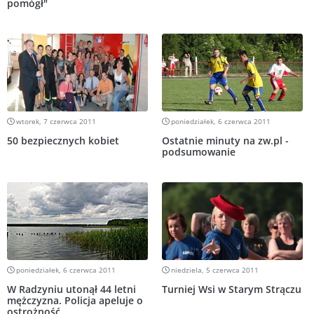
pomógł"
wtorek, 7 czerwca 2011
poniedziałek, 6 czerwca 2011
50 bezpiecznych kobiet
Ostatnie minuty na zw.pl -
podsumowanie
poniedziałek, 6 czerwca 2011
niedziela, 5 czerwca 2011
W Radzyniu utonął 44 letni
Turniej Wsi w Starym Strączu
mężczyzna. Policja apeluje o
ostrożność