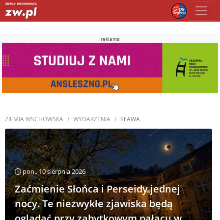
reklama
ZIEMIA WSCHOWSKA
WYDARZENIA
SŁAWA
pon., 10 sierpnia 2026
Zaćmienie Słońca i Perseidy jednej
nocy. Te niezwykłe zjawiska będą
oglądać przy zabytkowym pałacu w