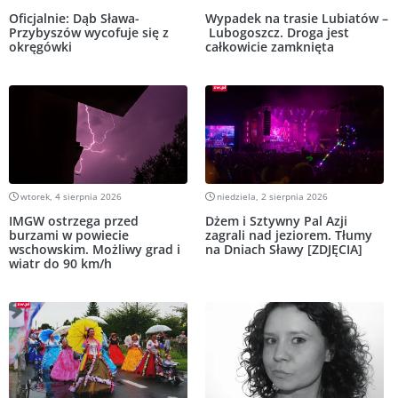
Oficjalnie: Dąb Sława-
Wypadek na trasie Lubiatów –
Przybyszów wycofuje się z
Lubogoszcz. Droga jest
okręgówki
całkowicie zamknięta
wtorek, 4 sierpnia 2026
niedziela, 2 sierpnia 2026
IMGW ostrzega przed
Dżem i Sztywny Pal Azji
burzami w powiecie
zagrali nad jeziorem. Tłumy
wschowskim. Możliwy grad i
na Dniach Sławy [ZDJĘCIA]
wiatr do 90 km/h