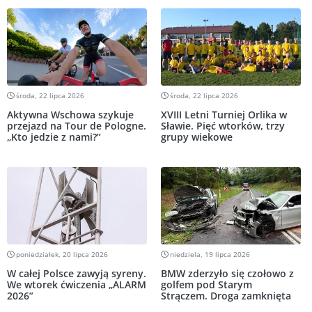
środa, 22 lipca 2026
środa, 22 lipca 2026
Aktywna Wschowa szykuje
XVIII Letni Turniej Orlika w
przejazd na Tour de Pologne.
Sławie. Pięć wtorków, trzy
„Kto jedzie z nami?”
grupy wiekowe
poniedziałek, 20 lipca 2026
niedziela, 19 lipca 2026
W całej Polsce zawyją syreny.
BMW zderzyło się czołowo z
We wtorek ćwiczenia „ALARM
golfem pod Starym
2026”
Strączem. Droga zamknięta