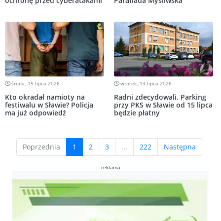
ochronę przed cyberatakami
Parafiada Myśliwska
środa, 15 lipca 2026
wtorek, 14 lipca 2026
Kto okradał namioty na
Radni zdecydowali. Parking
festiwalu w Sławie? Policja
przy PKS w Sławie od 15 lipca
ma już odpowiedź
będzie płatny
(current)
Poprzednia
1
2
3
...
222
Następna
reklama