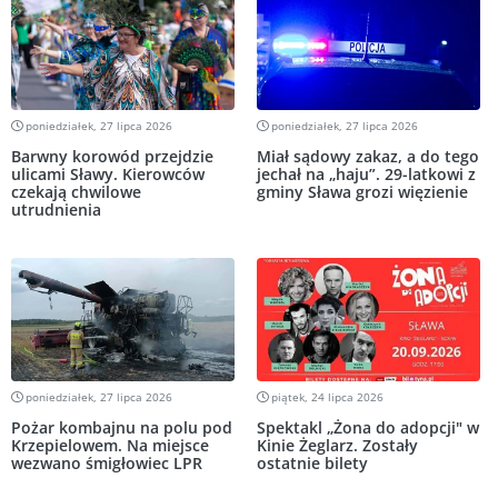
poniedziałek, 27 lipca 2026
poniedziałek, 27 lipca 2026
Barwny korowód przejdzie
Miał sądowy zakaz, a do tego
ulicami Sławy. Kierowców
jechał na „haju”. 29-latkowi z
czekają chwilowe
gminy Sława grozi więzienie
utrudnienia
poniedziałek, 27 lipca 2026
piątek, 24 lipca 2026
Pożar kombajnu na polu pod
Spektakl „Żona do adopcji" w
Krzepielowem. Na miejsce
Kinie Żeglarz. Zostały
wezwano śmigłowiec LPR
ostatnie bilety