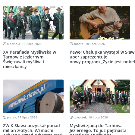
niedziela, 19 lipca 2026
sobota, 18 lipca 2026
XV Parafiada Myśliwska w
Paweł Chałupka wystąpi w Sławi
Tarnowie Jeziernym.
uper zaprezentuje
Świętowali myśliwi i
nowy program „Życie jest nobe
mieszkańcy
piątek, 17 lipca 2026
czwartek, 16 lipca 2026
ZWiK Sława pozyskał ponad
Myśliwi zjadą do Tarnowa
milion złotych. Wzmocni
Jeziernego. To już piętnasta