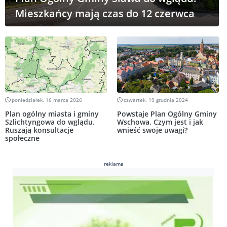
Mieszkańcy mają czas do 12 czerwca
poniedziałek, 16 marca 2026
czwartek, 19 grudnia 2024
Plan ogólny miasta i gminy
Powstaje Plan Ogólny Gminy
Szlichtyngowa do wglądu.
Wschowa. Czym jest i jak
Ruszają konsultacje
wnieść swoje uwagi?
społeczne
reklama