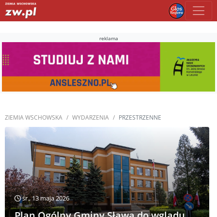
reklama
ZIEMIA WSCHOWSKA
WYDARZENIA
PRZESTRZENNE
śr., 13 maja 2026
Plan Ogólny Gminy Sława do wglądu.