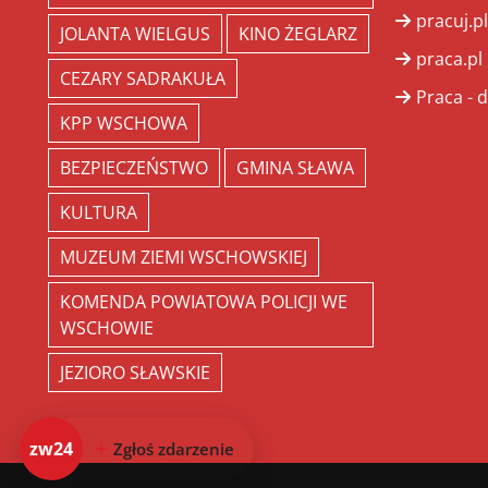
pracuj.pl
JOLANTA WIELGUS
KINO ŻEGLARZ
praca.pl
CEZARY SADRAKUŁA
Praca - d
KPP WSCHOWA
BEZPIECZEŃSTWO
GMINA SŁAWA
KULTURA
MUZEUM ZIEMI WSCHOWSKIEJ
KOMENDA POWIATOWA POLICJI WE
WSCHOWIE
JEZIORO SŁAWSKIE
zw24
Zgłoś zdarzenie