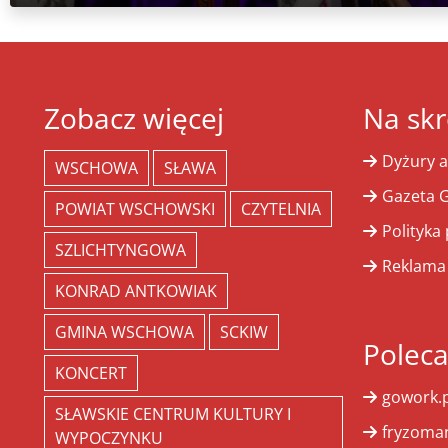
Zobacz więcej
Na skr
Dyżury a
WSCHOWA
SŁAWA
Gazeta G
POWIAT WSCHOWSKI
CZYTELNIA
Polityka
SZLICHTYNGOWA
Reklama
KONRAD ANTKOWIAK
GMINA WSCHOWA
SCKIW
Polec
KONCERT
gowork.p
SŁAWSKIE CENTRUM KULTURY I
fryzoman
WYPOCZYNKU