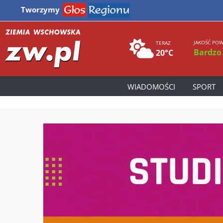
Tworzymy
JAKOŚĆ POW
TERAZ
Bardzo
20°C
WIADOMOŚCI
SPORT