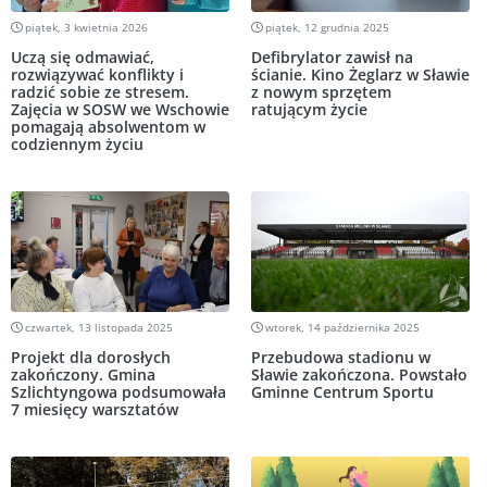
piątek, 3 kwietnia 2026
piątek, 12 grudnia 2025
Uczą się odmawiać,
Defibrylator zawisł na
rozwiązywać konflikty i
ścianie. Kino Żeglarz w Sławie
radzić sobie ze stresem.
z nowym sprzętem
Zajęcia w SOSW we Wschowie
ratującym życie
pomagają absolwentom w
codziennym życiu
czwartek, 13 listopada 2025
wtorek, 14 października 2025
Projekt dla dorosłych
Przebudowa stadionu w
zakończony. Gmina
Sławie zakończona. Powstało
Szlichtyngowa podsumowała
Gminne Centrum Sportu
7 miesięcy warsztatów