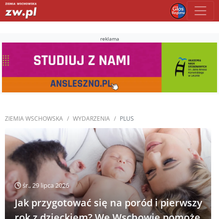
reklama
ZIEMIA WSCHOWSKA
WYDARZENIA
PLUS
śr., 29 lipca 2026
Jak przygotować się na poród i pierwszy
rok z dzieckiem? We Wschowie pomoże