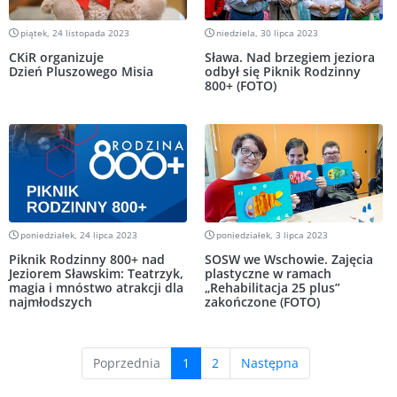
piątek, 24 listopada 2023
niedziela, 30 lipca 2023
CKiR organizuje
Sława. Nad brzegiem jeziora
Dzień Pluszowego Misia
odbył się Piknik Rodzinny
800+ (FOTO)
poniedziałek, 24 lipca 2023
poniedziałek, 3 lipca 2023
Piknik Rodzinny 800+ nad
SOSW we Wschowie. Zajęcia
Jeziorem Sławskim: Teatrzyk,
plastyczne w ramach
magia i mnóstwo atrakcji dla
„Rehabilitacja 25 plus”
najmłodszych
zakończone (FOTO)
(current)
Poprzednia
1
2
Następna