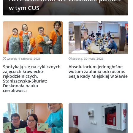
w tym CUS
wtorek, 9 czerwca 2026
sobota, 30 maja 2026
Spotykają się na cyklicznych
Absolutorium jednogłośne,
zajęciach krawiecko-
wotum zaufania odrzucone.
rękodzielniczych.
Sesja Rady Miejskiej w Sławie
Staniszewska-Skuriat:
Doskonała nauka
cierpliwości