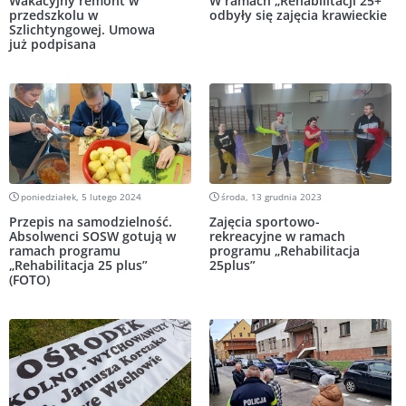
Wakacyjny remont w
W ramach „Rehabilitacji 25+”
przedszkolu w
odbyły się zajęcia krawieckie
Szlichtyngowej. Umowa
już podpisana
poniedziałek, 5 lutego 2024
środa, 13 grudnia 2023
Przepis na samodzielność.
Zajęcia sportowo-
Absolwenci SOSW gotują w
rekreacyjne w ramach
ramach programu
programu „Rehabilitacja
„Rehabilitacja 25 plus”
25plus”
(FOTO)