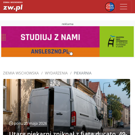
reklama
ZIEMIA WSCHOWSKA
WYDARZENIA
PIEKARNIA
pon., 25 maja 2026
Utarg piekarni zniknął z fiata ducato. 49-