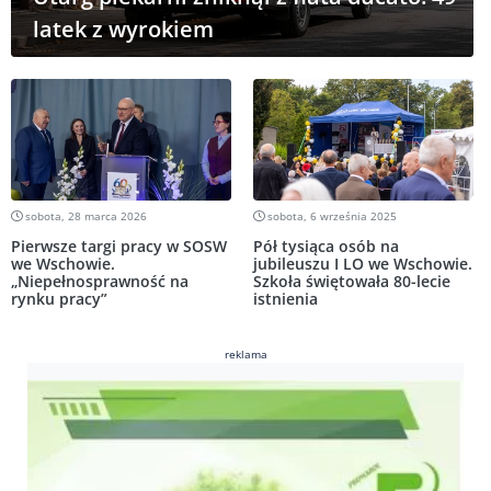
latek z wyrokiem
sobota, 28 marca 2026
sobota, 6 września 2025
Pierwsze targi pracy w SOSW
Pół tysiąca osób na
we Wschowie.
jubileuszu I LO we Wschowie.
„Niepełnosprawność na
Szkoła świętowała 80-lecie
rynku pracy”
istnienia
reklama