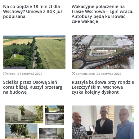
Na co pójdzie 18 mln zł dla
Wakacyjne połączenie na
Wschowy? Umowa z BGK już
trasie Wschowa – Lgiń wraca.
podpisana
Autobusy będą kursować
całe wakacje
środa, 24 czerwca 2026
poniedziałek, 22 czerwca 2026
Ścieżka przez Osową Sień
Ruszyła budowa przy rondzie
coraz bliżej. Ruszył przetarg
Leszczyńskim. Wschowa
na budowę
zyska kolejny dyskont