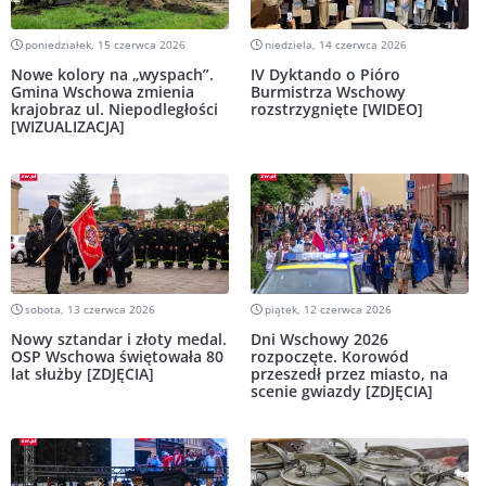
poniedziałek, 15 czerwca 2026
niedziela, 14 czerwca 2026
Nowe kolory na „wyspach”.
IV Dyktando o Pióro
Gmina Wschowa zmienia
Burmistrza Wschowy
krajobraz ul. Niepodległości
rozstrzygnięte [WIDEO]
[WIZUALIZACJA]
sobota, 13 czerwca 2026
piątek, 12 czerwca 2026
Nowy sztandar i złoty medal.
Dni Wschowy 2026
OSP Wschowa świętowała 80
rozpoczęte. Korowód
lat służby [ZDJĘCIA]
przeszedł przez miasto, na
scenie gwiazdy [ZDJĘCIA]