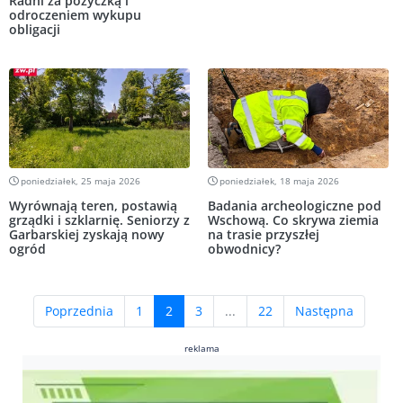
Radni za pożyczką i
odroczeniem wykupu
obligacji
poniedziałek, 25 maja 2026
poniedziałek, 18 maja 2026
Wyrównają teren, postawią
Badania archeologiczne pod
grządki i szklarnię. Seniorzy z
Wschową. Co skrywa ziemia
Garbarskiej zyskają nowy
na trasie przyszłej
ogród
obwodnicy?
(current)
Poprzednia
1
2
3
...
22
Następna
reklama