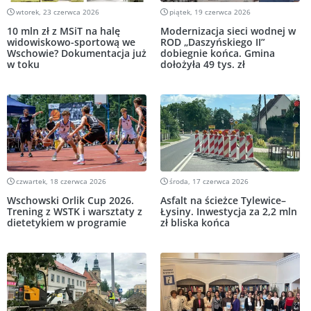
wtorek, 23 czerwca 2026
piątek, 19 czerwca 2026
10 mln zł z MSiT na halę
Modernizacja sieci wodnej w
widowiskowo-sportową we
ROD „Daszyńskiego II”
Wschowie? Dokumentacja już
dobiegnie końca. Gmina
w toku
dołożyła 49 tys. zł
czwartek, 18 czerwca 2026
środa, 17 czerwca 2026
Wschowski Orlik Cup 2026.
Asfalt na ścieżce Tylewice–
Trening z WSTK i warsztaty z
Łysiny. Inwestycja za 2,2 mln
dietetykiem w programie
zł bliska końca