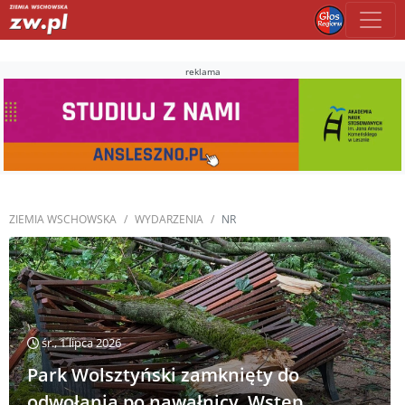
reklama
ZIEMIA WSCHOWSKA
WYDARZENIA
NR
śr., 1 lipca 2026
Park Wolsztyński zamknięty do
odwołania po nawałnicy. Wstęp