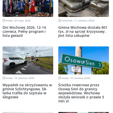
środa, 20 maja 2026
czwartek, 11 czerwca 2026
Dni Wschowy 2026. 12-14
Gmina Wschowa dostała 801
czerwca. Pełny program i
tys. zł na sprzęt kryzysowy.
lista gwiazd
Jest lista zakupów
środa, 10 czerwca 2026
środa, 10 czerwca 2026
Wypadek na skrzyżowaniu w
Ścieżka rowerowa przez
gminie Szlichtyngowa. 58-
Osową Sień do granicy
latka trafiła do szpitala w
województwa. Wschowa
Głogowie
złożyła wniosek o prawie 5
mln zł